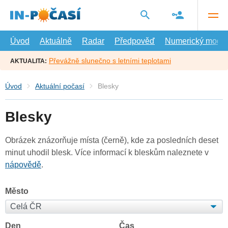
Přejít
na
hlavní
obsah
Úvod
Aktuálně
Radar
Předpověď
Numerický model
Převážně slunečno s letními teplotami
AKTUALITA:
Úvod
Aktuální počasí
Blesky
Blesky
Obrázek znázorňuje místa (černě), kde za posledních deset
minut uhodil blesk. Více informací k bleskům naleznete v
nápovědě
.
Město
Den
Čas