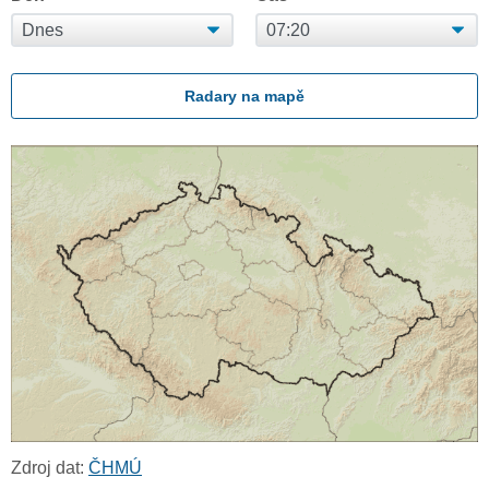
Radary na mapě
Zdroj dat:
ČHMÚ