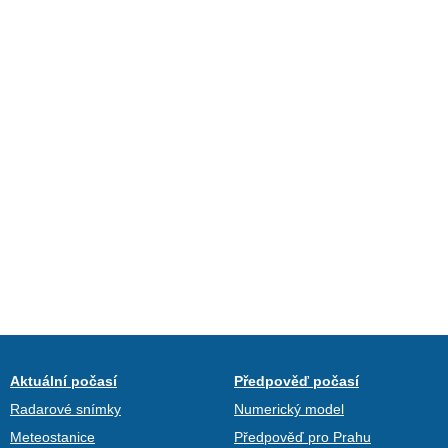
Aktuální počasí
Předpověď počasí
Radarové snímky
Numerický model
Meteostanice
Předpověď pro Prahu