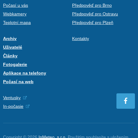
Počasí u vás
Předpověď pro Brno
Webkamery
Předpověď pro Ostravu
Teplotní mapa
Předpověď pro Plzeň
Archiv
Kontakty
Uživatelé
Články
Fotogalerie
Aplikace na telefony
Počasí na web
Ventusky
In-počasie
Copyright © 2026
InMeteo, s.r.o.
Použitím souhlasíte s uložením