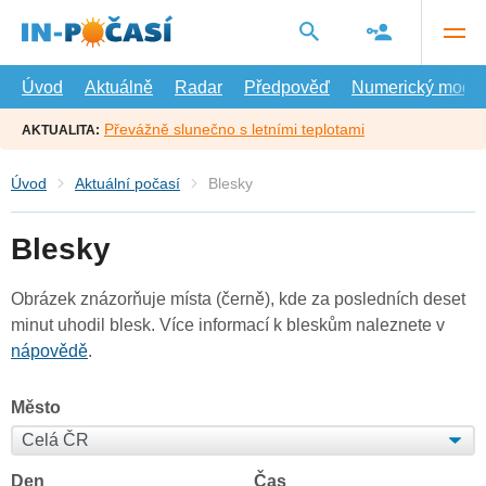
Přejít
na
hlavní
obsah
Úvod
Aktuálně
Radar
Předpověď
Numerický model
Převážně slunečno s letními teplotami
AKTUALITA:
Úvod
Aktuální počasí
Blesky
Blesky
Obrázek znázorňuje místa (černě), kde za posledních deset
minut uhodil blesk. Více informací k bleskům naleznete v
nápovědě
.
Město
Den
Čas