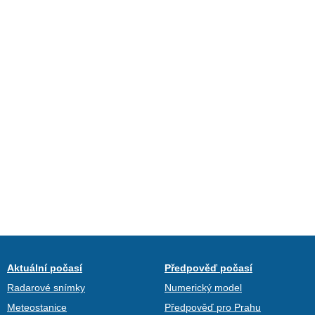
Aktuální počasí
Předpověď počasí
Radarové snímky
Numerický model
Meteostanice
Předpověď pro Prahu