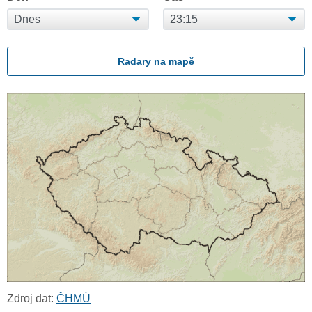
Radary na mapě
Zdroj dat:
ČHMÚ