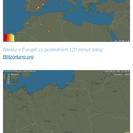
Blesky v Evropě za posledních 120 minut, zdroj:
Blitzortung.org