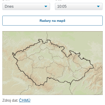
Radary na mapě
Zdroj dat:
ČHMÚ