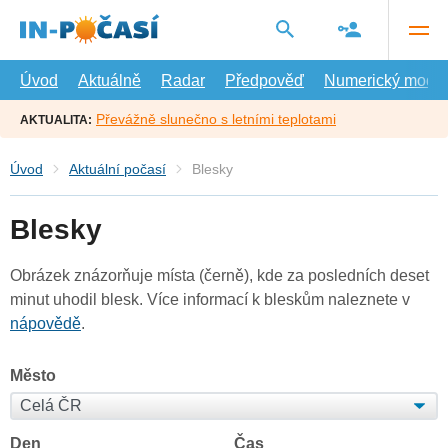
Přejít
na
hlavní
obsah
Úvod
Aktuálně
Radar
Předpověď
Numerický model
Převážně slunečno s letními teplotami
AKTUALITA:
Úvod
Aktuální počasí
Blesky
Blesky
Obrázek znázorňuje místa (černě), kde za posledních deset
minut uhodil blesk. Více informací k bleskům naleznete v
nápovědě
.
Město
Den
Čas