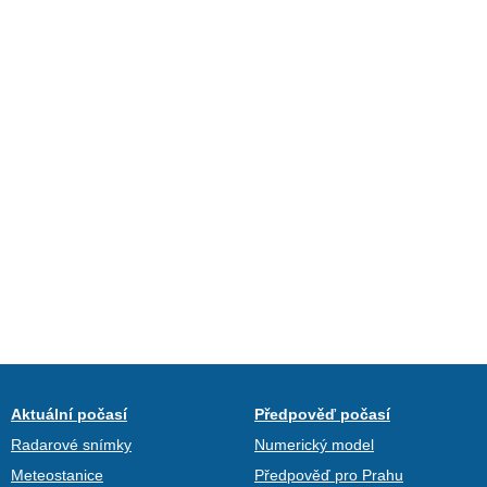
Aktuální počasí
Předpověď počasí
Radarové snímky
Numerický model
Meteostanice
Předpověď pro Prahu