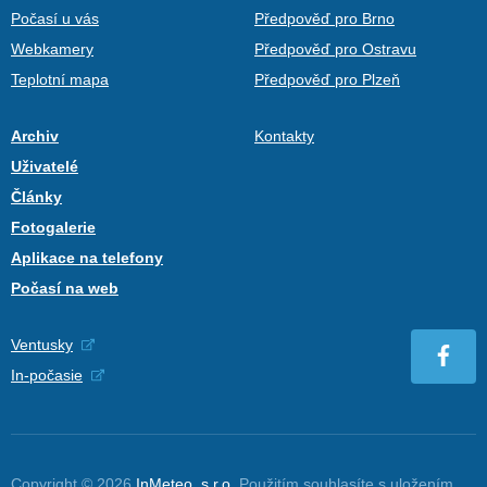
Počasí u vás
Předpověď pro Brno
Webkamery
Předpověď pro Ostravu
Teplotní mapa
Předpověď pro Plzeň
Archiv
Kontakty
Uživatelé
Články
Fotogalerie
Aplikace na telefony
Počasí na web
Ventusky
In-počasie
Copyright © 2026
InMeteo, s.r.o.
Použitím souhlasíte s uložením