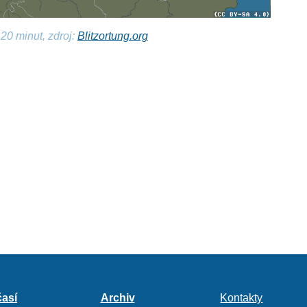
20 minut, zdroj:
Blitzortung.org
así
Archiv
Kontakty