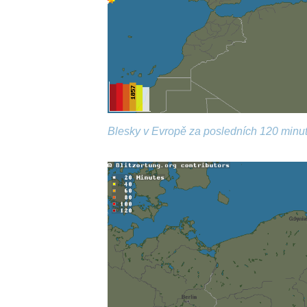
Blesky v Evropě za posledních 120 minut