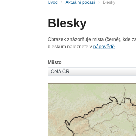
Úvod
Aktuální počasí
Blesky
Blesky
Obrázek znázorňuje místa (černě), kde za
bleskům naleznete v
nápovědě
.
Město