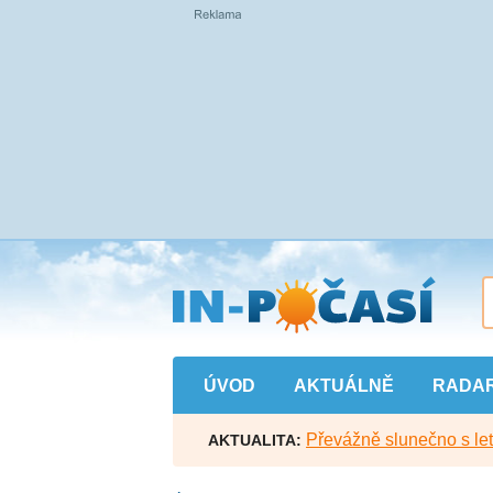
Přejít
na
hlavní
obsah
ÚVOD
AKTUÁLNĚ
RADA
Převážně slunečno s let
AKTUALITA: