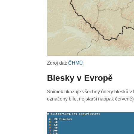
Zdroj dat:
ČHMÚ
Blesky v Evropě
Snímek ukazuje všechny údery blesků v E
označeny bíle, nejstarší naopak červeně)