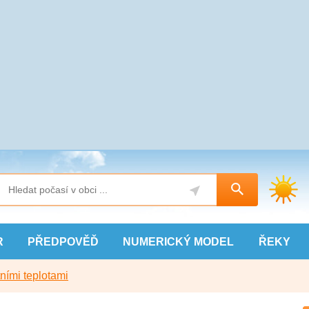
R
PŘEDPOVĚĎ
NUMERICKÝ
MODEL
ŘEKY
ními teplotami