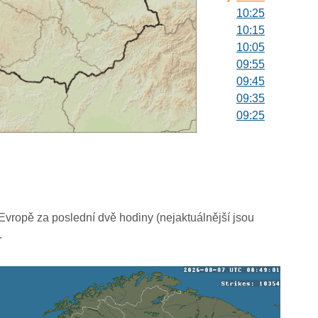
10:25
10:15
10:05
09:55
09:45
09:35
09:25
09:15
09:05
08:55
08:45
08:35
08:25
vropě za poslední dvě hodiny (nejaktuálnější jsou
08:15
.
08:05
07:55
07:45
07:35