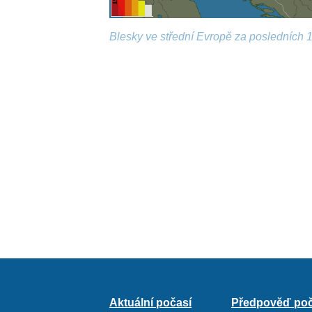
Blesky ve střední Evropě za posledních 1
Aktuální počasí
Předpověď poč