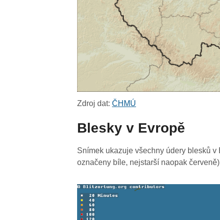
Zdroj dat:
ČHMÚ
Blesky v Evropě
Snímek ukazuje všechny údery blesků v E
označeny bíle, nejstarší naopak červeně)