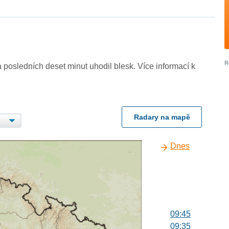
 posledních deset minut uhodil blesk. Více informací k
Radary na mapě
Dnes
09:45
09:35