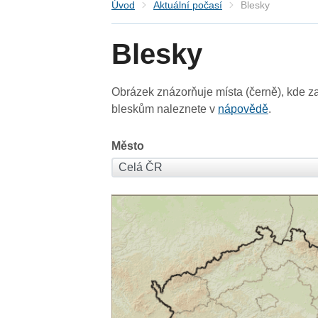
Úvod
Aktuální počasí
Blesky
Blesky
Obrázek znázorňuje místa (černě), kde za
bleskům naleznete v
nápovědě
.
Město