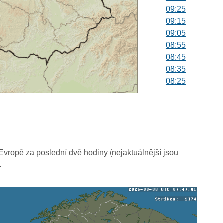
09:25
09:15
09:05
08:55
08:45
08:35
08:25
08:15
08:05
07:55
07:45
07:35
07:25
vropě za poslední dvě hodiny (nejaktuálnější jsou
07:15
.
07:05
06:55
06:45
06:35