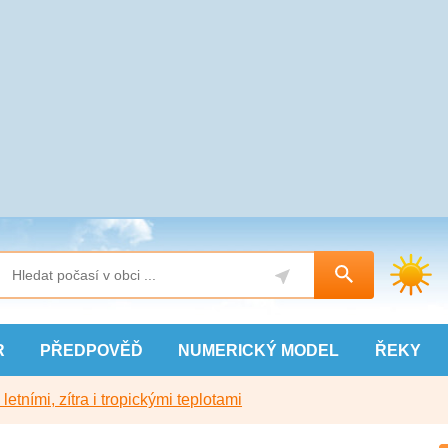
R
PŘEDPOVĚĎ
NUMERICKÝ
MODEL
ŘEKY
etními, zítra i tropickými teplotami