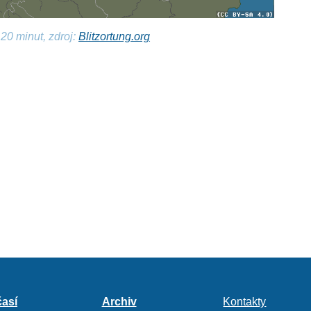
20 minut, zdroj:
Blitzortung.org
así
Archiv
Kontakty