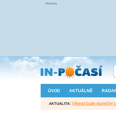
Přejít
na
hlavní
obsah
ÚVOD
AKTUÁLNĚ
RADA
Víkend bude slunečný s l
AKTUALITA: