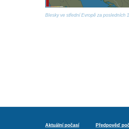
Blesky ve střední Evropě za posledních 1
Aktuální počasí
Předpověď poč