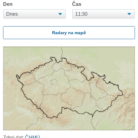
Den
Čas
Radary na mapě
Zdroj dat:
ČHMÚ