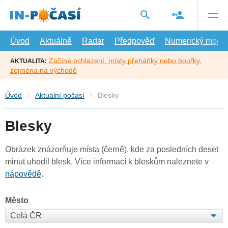
Přejít
na
hlavní
obsah
Úvod
Aktuálně
Radar
Předpověď
Numerický model
Začíná ochlazení, místy přeháňky nebo bouřky,
AKTUALITA:
zejména na východě
Úvod
Aktuální počasí
Blesky
Blesky
Obrázek znázorňuje místa (černě), kde za posledních deset
minut uhodil blesk. Více informací k bleskům naleznete v
nápovědě
.
Město