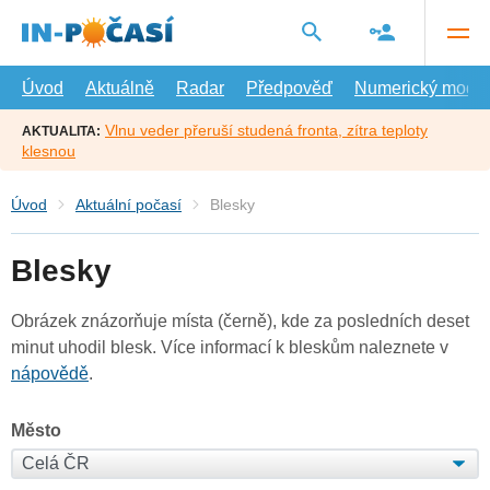
Přejít
na
hlavní
obsah
Úvod
Aktuálně
Radar
Předpověď
Numerický model
Vlnu veder přeruší studená fronta, zítra teploty
AKTUALITA:
klesnou
Úvod
Aktuální počasí
Blesky
Blesky
Obrázek znázorňuje místa (černě), kde za posledních deset
minut uhodil blesk. Více informací k bleskům naleznete v
nápovědě
.
Město