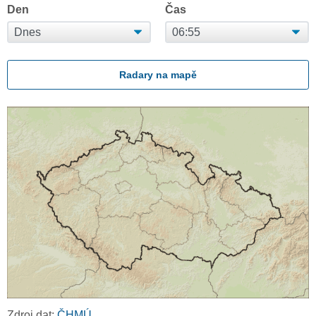
Den
Čas
Radary na mapě
Zdroj dat:
ČHMÚ