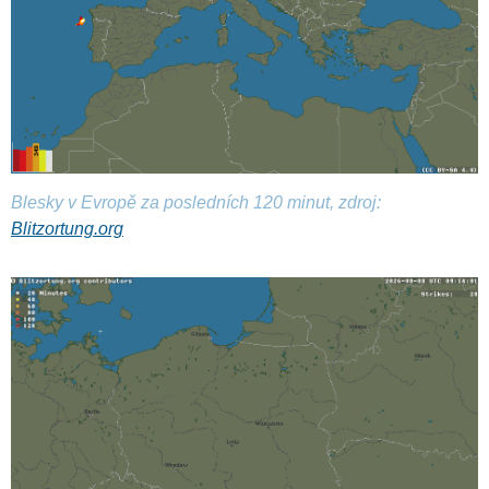
Blesky v Evropě za posledních 120 minut, zdroj:
Blitzortung.org