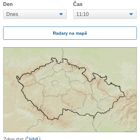
Den
Čas
Radary na mapě
Zdroj dat:
ČHMÚ