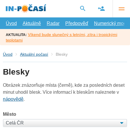
Přejít
na
hlavní
obsah
Úvod
Aktuálně
Radar
Předpověď
Numerický model
Víkend bude slunečný s letními, zítra i tropickými
AKTUALITA:
teplotami
Úvod
Aktuální počasí
Blesky
Blesky
Obrázek znázorňuje místa (černě), kde za posledních deset
minut uhodil blesk. Více informací k bleskům naleznete v
nápovědě
.
Město