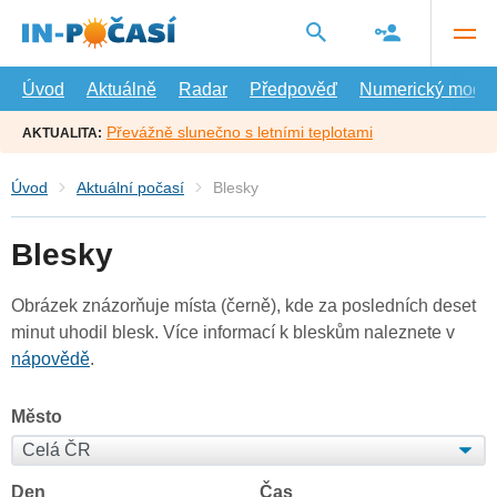
Přejít
na
hlavní
obsah
Úvod
Aktuálně
Radar
Předpověď
Numerický model
Převážně slunečno s letními teplotami
AKTUALITA:
Úvod
Aktuální počasí
Blesky
Blesky
Obrázek znázorňuje místa (černě), kde za posledních deset
minut uhodil blesk. Více informací k bleskům naleznete v
nápovědě
.
Město
Den
Čas