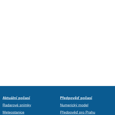
Aktuální počasí
Předpověď počasí
Radarové snímky
Numerický model
Meteostanice
Předpověď pro Prahu