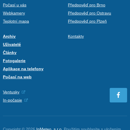
Počasí u vás
Předpověď pro Brno
Webkamery
Předpověď pro Ostravu
Teplotní mapa
Předpověď pro Plzeň
Archiv
Kontakty
Uživatelé
Články
Fotogalerie
Aplikace na telefony
Počasí na web
Ventusky
In-počasie
Copyright © 2026
InMeteo, s.r.o.
Použitím souhlasíte s uložením