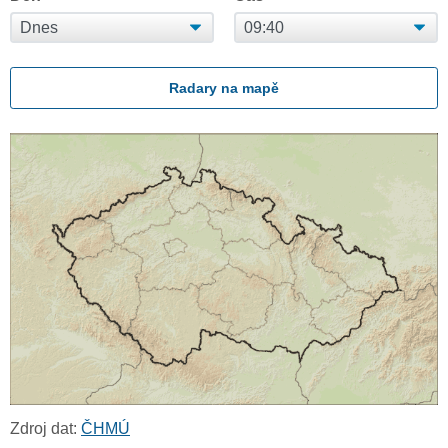
Radary na mapě
Zdroj dat:
ČHMÚ