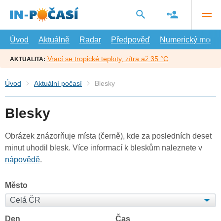
Přejít
na
hlavní
obsah
Úvod
Aktuálně
Radar
Předpověď
Numerický model
Vrací se tropické teploty, zítra až 35 °C
AKTUALITA:
Úvod
Aktuální počasí
Blesky
Blesky
Obrázek znázorňuje místa (černě), kde za posledních deset
minut uhodil blesk. Více informací k bleskům naleznete v
nápovědě
.
Město
Den
Čas