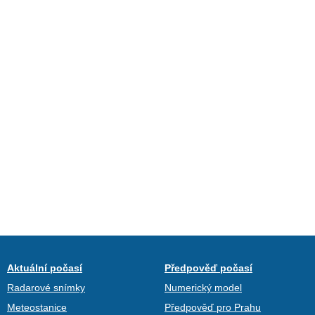
Aktuální počasí
Předpověď počasí
Radarové snímky
Numerický model
Meteostanice
Předpověď pro Prahu