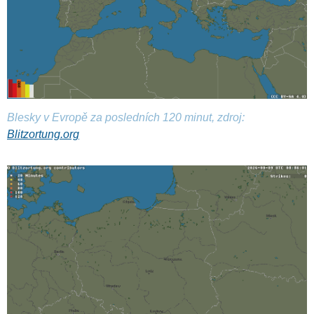
Blesky v Evropě za posledních 120 minut, zdroj:
Blitzortung.org