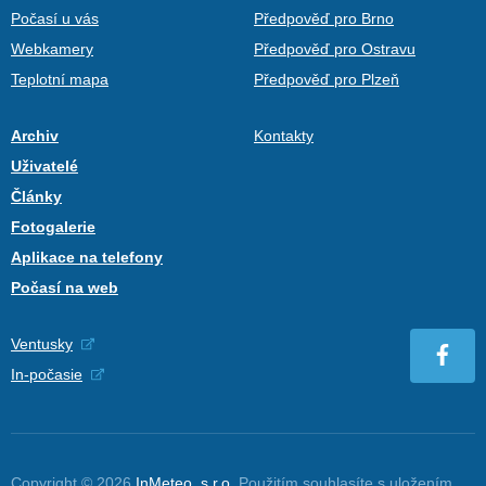
Počasí u vás
Předpověď pro Brno
Webkamery
Předpověď pro Ostravu
Teplotní mapa
Předpověď pro Plzeň
Archiv
Kontakty
Uživatelé
Články
Fotogalerie
Aplikace na telefony
Počasí na web
Ventusky
In-počasie
Copyright © 2026
InMeteo, s.r.o.
Použitím souhlasíte s uložením