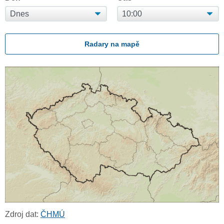
Radary na mapě
Zdroj dat:
ČHMÚ