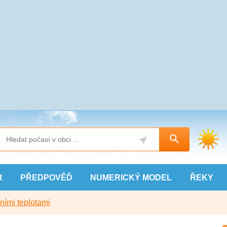
R
PŘEDPOVĚĎ
NUMERICKÝ
MODEL
ŘEKY
ními teplotami