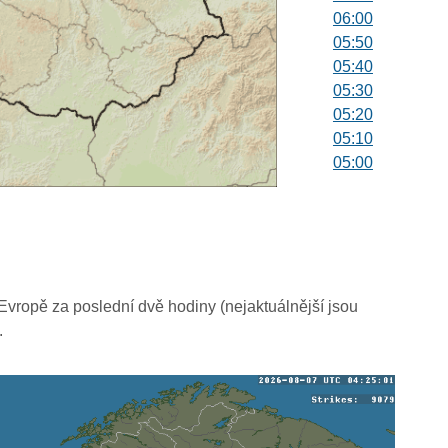
06:00
05:50
05:40
05:30
05:20
05:10
05:00
04:50
04:40
04:30
04:20
04:10
04:00
vropě za poslední dvě hodiny (nejaktuálnější jsou
03:50
.
03:40
03:30
03:20
03:10