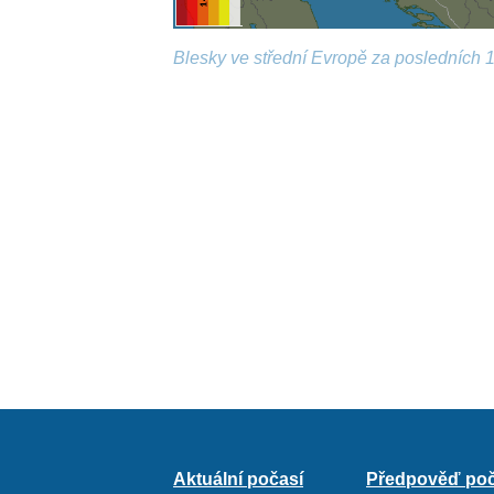
Blesky ve střední Evropě za posledních 1
Aktuální počasí
Předpověď poč