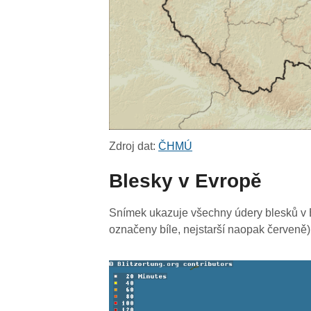
Zdroj dat:
ČHMÚ
Blesky v Evropě
Snímek ukazuje všechny údery blesků v E
označeny bíle, nejstarší naopak červeně)