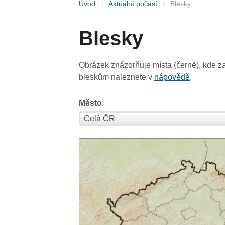
Úvod
Aktuální počasí
Blesky
Blesky
Obrázek znázorňuje místa (černě), kde za
bleskům naleznete v
nápovědě
.
Město