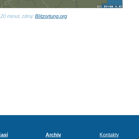
20 minut, zdroj:
Blitzortung.org
así
Archiv
Kontakty