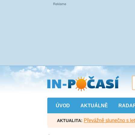
Přejít
na
hlavní
obsah
ÚVOD
AKTUÁLNĚ
RADA
Převážně slunečno s let
AKTUALITA: