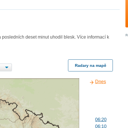
 posledních deset minut uhodil blesk. Více informací k
Radary na mapě
Dnes
06:20
06:10