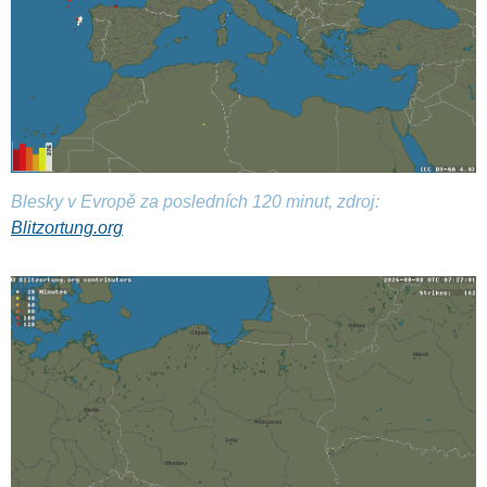
Blesky v Evropě za posledních 120 minut, zdroj:
Blitzortung.org