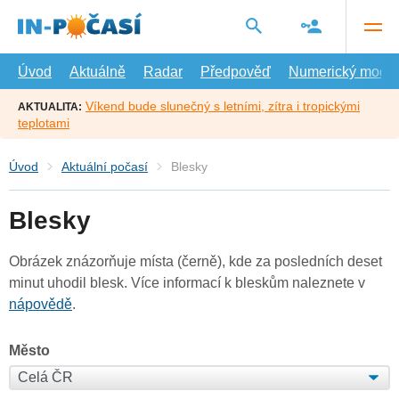
Přejít
na
hlavní
obsah
Úvod
Aktuálně
Radar
Předpověď
Numerický model
Víkend bude slunečný s letními, zítra i tropickými
AKTUALITA:
teplotami
Úvod
Aktuální počasí
Blesky
Blesky
Obrázek znázorňuje místa (černě), kde za posledních deset
minut uhodil blesk. Více informací k bleskům naleznete v
nápovědě
.
Město