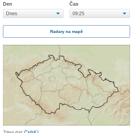
Den
Čas
Radary na mapě
Zdroj dat:
ČHMÚ