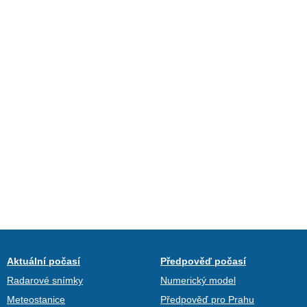
Aktuální počasí
Předpověď počasí
Radarové snímky
Numerický model
Meteostanice
Předpověď pro Prahu