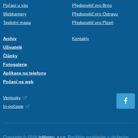
Počasí u vás
Předpověď pro Brno
Webkamery
Předpověď pro Ostravu
Teplotní mapa
Předpověď pro Plzeň
Archiv
Kontakty
Uživatelé
Články
Fotogalerie
Aplikace na telefony
Počasí na web
Ventusky
In-počasie
Copyright © 2026
InMeteo, s.r.o.
Použitím souhlasíte s uložením