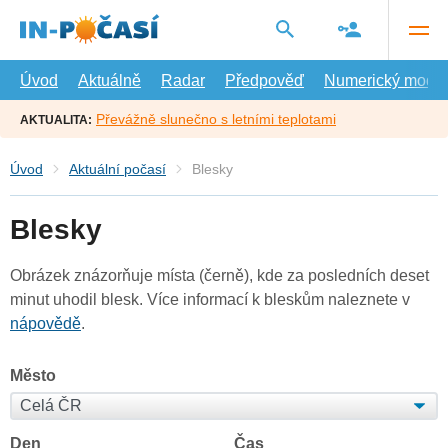
Přejít
na
hlavní
obsah
Úvod
Aktuálně
Radar
Předpověď
Numerický model
Převážně slunečno s letními teplotami
AKTUALITA:
Úvod
Aktuální počasí
Blesky
Blesky
Obrázek znázorňuje místa (černě), kde za posledních deset
minut uhodil blesk. Více informací k bleskům naleznete v
nápovědě
.
Město
Den
Čas