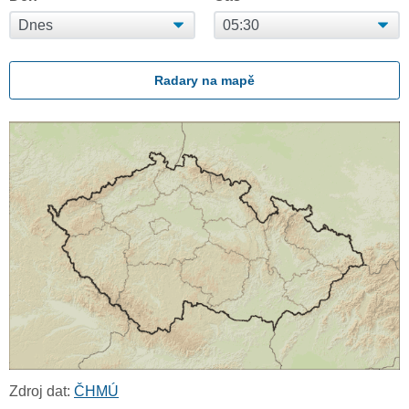
Radary na mapě
Zdroj dat:
ČHMÚ