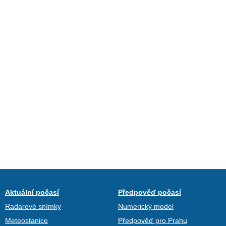
Aktuální počasí
Předpověď počasí
Radarové snímky
Numerický model
Meteostanice
Předpověď pro Prahu