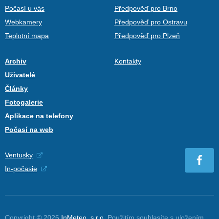
Počasí u vás
Předpověď pro Brno
Webkamery
Předpověď pro Ostravu
Teplotní mapa
Předpověď pro Plzeň
Archiv
Kontakty
Uživatelé
Články
Fotogalerie
Aplikace na telefony
Počasí na web
Ventusky
In-počasie
Copyright © 2026
InMeteo, s.r.o.
Použitím souhlasíte s uložením