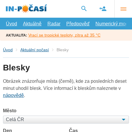
Přejít
na
hlavní
obsah
Úvod
Aktuálně
Radar
Předpověď
Numerický model
Vrací se tropické teploty, zítra až 35 °C
AKTUALITA:
Úvod
Aktuální počasí
Blesky
Blesky
Obrázek znázorňuje místa (černě), kde za posledních deset
minut uhodil blesk. Více informací k bleskům naleznete v
nápovědě
.
Město
Den
Čas