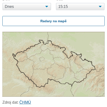
Radary na mapě
Zdroj dat:
ČHMÚ