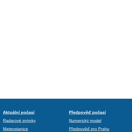
Aktuální počasí
Předpověď počasí
Radarové snímky
Numerický model
Meteostanice
Předpověď pro Prahu