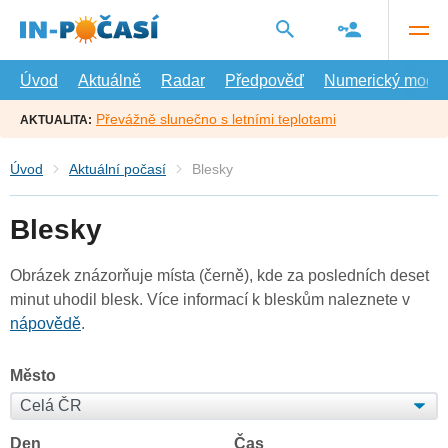
Přejít
na
hlavní
obsah
Úvod
Aktuálně
Radar
Předpověď
Numerický model
Převážně slunečno s letními teplotami
AKTUALITA:
Úvod
Aktuální počasí
Blesky
Blesky
Obrázek znázorňuje místa (černě), kde za posledních deset
minut uhodil blesk. Více informací k bleskům naleznete v
nápovědě
.
Město
Den
Čas