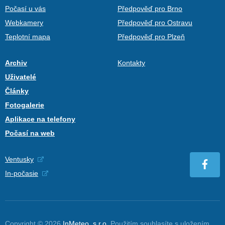
Počasí u vás
Předpověď pro Brno
Webkamery
Předpověď pro Ostravu
Teplotní mapa
Předpověď pro Plzeň
Archiv
Kontakty
Uživatelé
Články
Fotogalerie
Aplikace na telefony
Počasí na web
Ventusky
In-počasie
Copyright © 2026
InMeteo, s.r.o.
Použitím souhlasíte s uložením