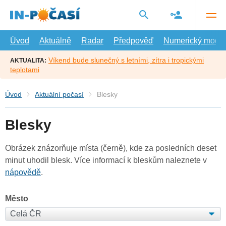
Přejít
na
hlavní
obsah
Úvod
Aktuálně
Radar
Předpověď
Numerický model
Víkend bude slunečný s letními, zítra i tropickými
AKTUALITA:
teplotami
Úvod
Aktuální počasí
Blesky
Blesky
Obrázek znázorňuje místa (černě), kde za posledních deset
minut uhodil blesk. Více informací k bleskům naleznete v
nápovědě
.
Město