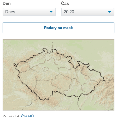
Den
Čas
Radary na mapě
Zdroj dat:
ČHMÚ