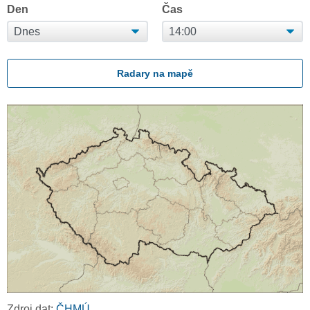
Den
Čas
Radary na mapě
Zdroj dat:
ČHMÚ