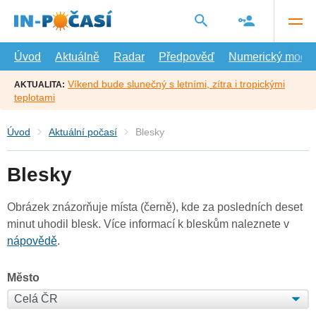
Přejít
na
hlavní
obsah
Úvod
Aktuálně
Radar
Předpověď
Numerický model
Víkend bude slunečný s letními, zítra i tropickými
AKTUALITA:
teplotami
Úvod
Aktuální počasí
Blesky
Blesky
Obrázek znázorňuje místa (černě), kde za posledních deset
minut uhodil blesk. Více informací k bleskům naleznete v
nápovědě
.
Město