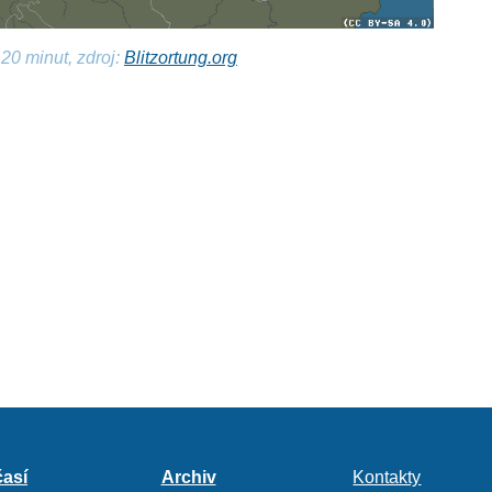
20 minut, zdroj:
Blitzortung.org
así
Archiv
Kontakty