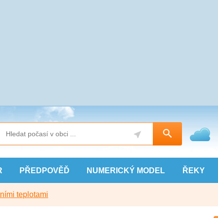
R
PŘEDPOVĚĎ
NUMERICKÝ
MODEL
ŘEKY
ními teplotami