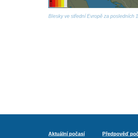
Blesky ve střední Evropě za posledních 1
Aktuální počasí
Předpověď poč