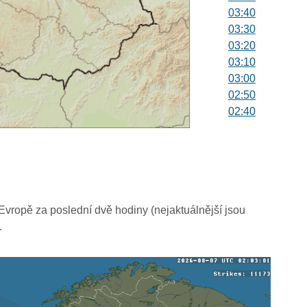
03:40
03:30
03:20
03:10
03:00
02:50
02:40
02:30
02:20
02:10
02:00
01:50
01:40
vropě za poslední dvě hodiny (nejaktuálnější jsou
01:30
.
01:20
01:10
01:00
00:50