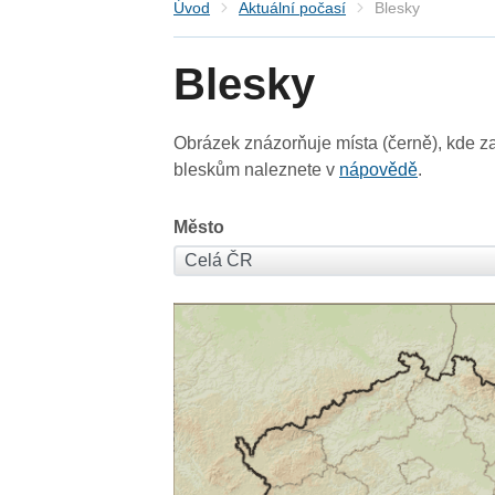
Úvod
Aktuální počasí
Blesky
Blesky
Obrázek znázorňuje místa (černě), kde za
bleskům naleznete v
nápovědě
.
Město