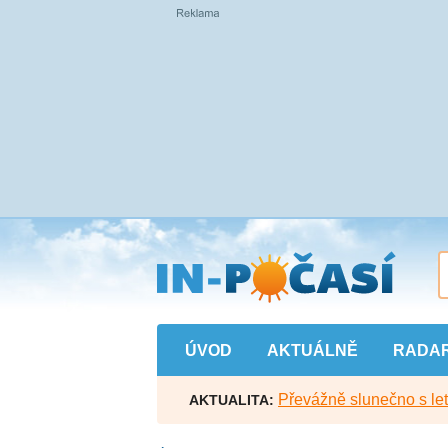
Přejít
na
hlavní
obsah
ÚVOD
AKTUÁLNĚ
RADA
Převážně slunečno s let
AKTUALITA: