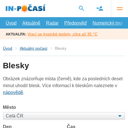
Přejít
na
hlavní
obsah
Úvod
Aktuálně
Radar
Předpověď
Numerický model
Vrací se tropické teploty, zítra až 35 °C
AKTUALITA:
Úvod
Aktuální počasí
Blesky
Blesky
Obrázek znázorňuje místa (černě), kde za posledních deset
minut uhodil blesk. Více informací k bleskům naleznete v
nápovědě
.
Město
Den
Čas