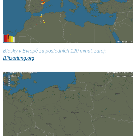
Blesky v Evropě za posledních 120 minut, zdroj:
Blitzortung.org