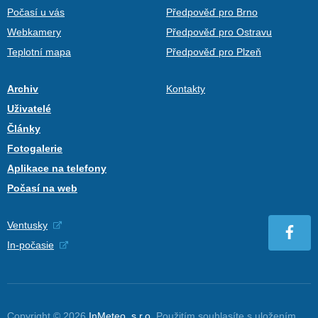
Počasí u vás
Předpověď pro Brno
Webkamery
Předpověď pro Ostravu
Teplotní mapa
Předpověď pro Plzeň
Archiv
Kontakty
Uživatelé
Články
Fotogalerie
Aplikace na telefony
Počasí na web
Ventusky
In-počasie
Copyright © 2026
InMeteo, s.r.o.
Použitím souhlasíte s uložením