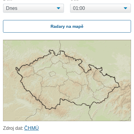
Radary na mapě
Zdroj dat:
ČHMÚ