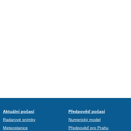
Aktuální počasí
Předpověď počasí
Radarové snímky
Numerický model
Meteostanice
Předpověď pro Prahu