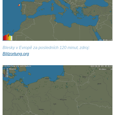
Blesky v Evropě za posledních 120 minut, zdroj:
Blitzortung.org