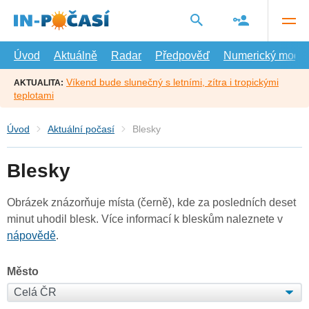
Přejít
na
hlavní
obsah
Úvod
Aktuálně
Radar
Předpověď
Numerický model
Víkend bude slunečný s letními, zítra i tropickými
AKTUALITA:
teplotami
Úvod
Aktuální počasí
Blesky
Blesky
Obrázek znázorňuje místa (černě), kde za posledních deset
minut uhodil blesk. Více informací k bleskům naleznete v
nápovědě
.
Město