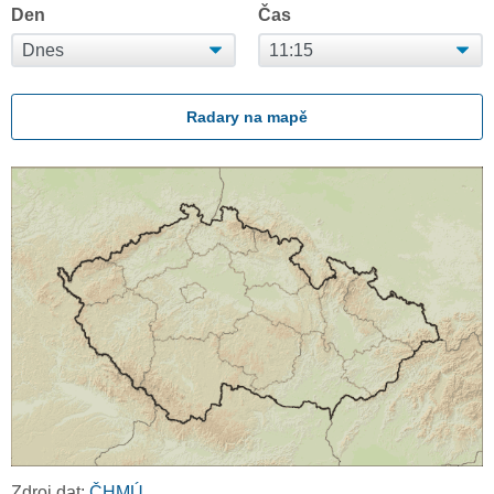
Den
Čas
Radary na mapě
Zdroj dat:
ČHMÚ