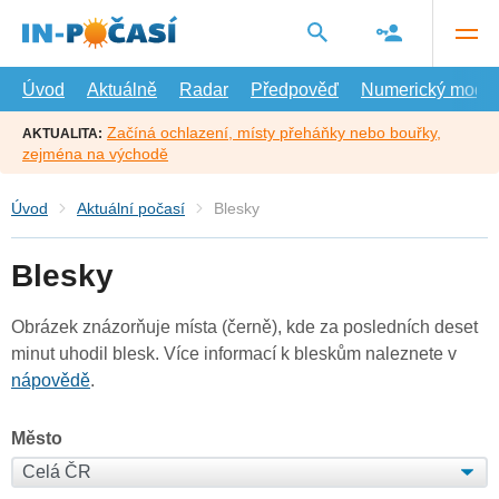
Přejít
na
hlavní
obsah
Úvod
Aktuálně
Radar
Předpověď
Numerický model
Začíná ochlazení, místy přeháňky nebo bouřky,
AKTUALITA:
zejména na východě
Úvod
Aktuální počasí
Blesky
Blesky
Obrázek znázorňuje místa (černě), kde za posledních deset
minut uhodil blesk. Více informací k bleskům naleznete v
nápovědě
.
Město