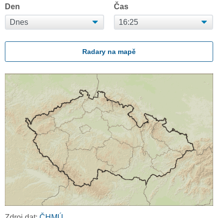
Den
Čas
Radary na mapě
Zdroj dat:
ČHMÚ