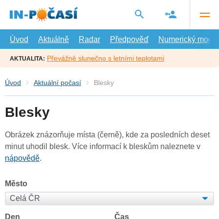
Přejít
na
hlavní
obsah
Úvod
Aktuálně
Radar
Předpověď
Numerický model
Převážně slunečno s letními teplotami
AKTUALITA:
Úvod
Aktuální počasí
Blesky
Blesky
Obrázek znázorňuje místa (černě), kde za posledních deset
minut uhodil blesk. Více informací k bleskům naleznete v
nápovědě
.
Město
Den
Čas