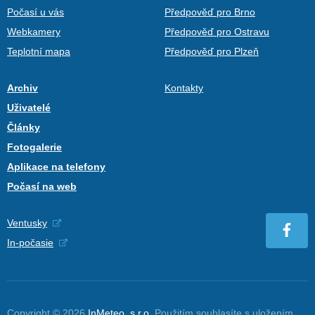
Počasí u vás
Předpověď pro Brno
Webkamery
Předpověď pro Ostravu
Teplotní mapa
Předpověď pro Plzeň
Archiv
Kontakty
Uživatelé
Články
Fotogalerie
Aplikace na telefony
Počasí na web
Ventusky
In-počasie
Copyright © 2026
InMeteo, s.r.o.
Použitím souhlasíte s uložením