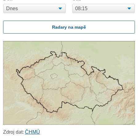
Radary na mapě
Zdroj dat:
ČHMÚ