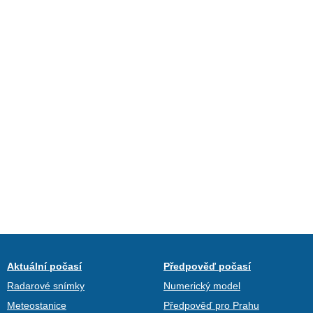
Aktuální počasí
Předpověď počasí
Radarové snímky
Numerický model
Meteostanice
Předpověď pro Prahu