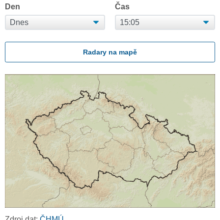
Den
Čas
Radary na mapě
Zdroj dat:
ČHMÚ