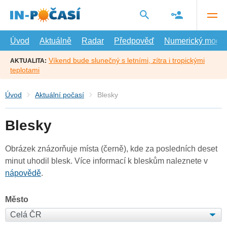
Přejít
na
hlavní
obsah
Úvod
Aktuálně
Radar
Předpověď
Numerický model
Víkend bude slunečný s letními, zítra i tropickými
AKTUALITA:
teplotami
Úvod
Aktuální počasí
Blesky
Blesky
Obrázek znázorňuje místa (černě), kde za posledních deset
minut uhodil blesk. Více informací k bleskům naleznete v
nápovědě
.
Město