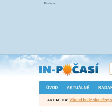
Přejít
na
hlavní
obsah
ÚVOD
AKTUÁLNĚ
RADA
Víkend bude slunečný s l
AKTUALITA: