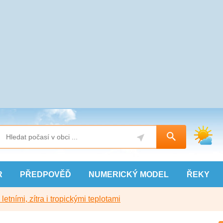
R
PŘEDPOVĚĎ
NUMERICKÝ
MODEL
ŘEKY
etními, zítra i tropickými teplotami