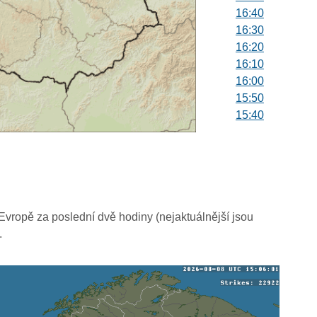
16:40
16:30
16:20
16:10
16:00
15:50
15:40
15:30
15:20
15:10
15:00
14:50
14:40
vropě za poslední dvě hodiny (nejaktuálnější jsou
14:30
.
14:20
14:10
14:00
13:50