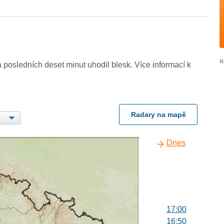
 posledních deset minut uhodil blesk. Více informací k
Radary na mapě
Dnes
17:00
16:50