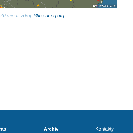
20 minut, zdroj:
Blitzortung.org
así
Archiv
Kontakty