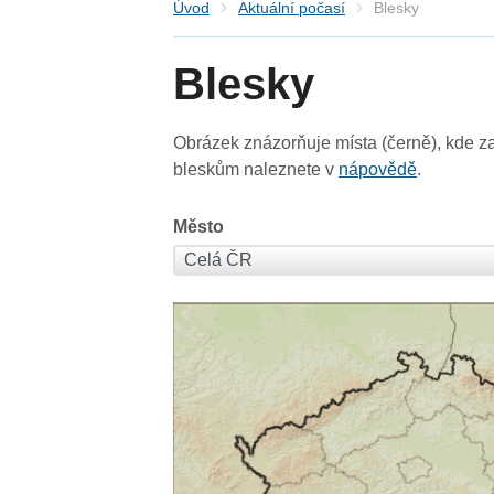
Úvod
Aktuální počasí
Blesky
Blesky
Obrázek znázorňuje místa (černě), kde za
bleskům naleznete v
nápovědě
.
Město