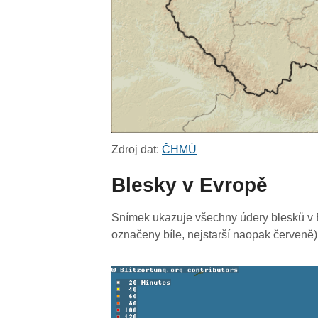
Zdroj dat:
ČHMÚ
Blesky v Evropě
Snímek ukazuje všechny údery blesků v E
označeny bíle, nejstarší naopak červeně)