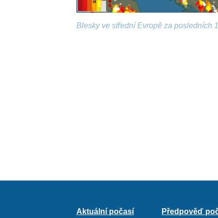
Blesky ve střední Evropě za posledních 1
Aktuální počasí
Předpověď poč