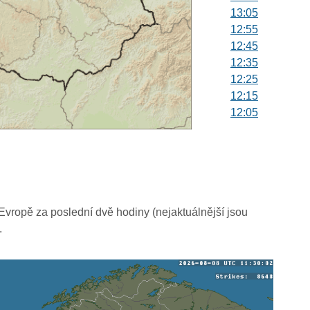
13:05
12:55
12:45
12:35
12:25
12:15
12:05
11:55
11:45
11:35
11:25
11:15
11:05
vropě za poslední dvě hodiny (nejaktuálnější jsou
10:55
.
10:45
10:35
10:25
10:15