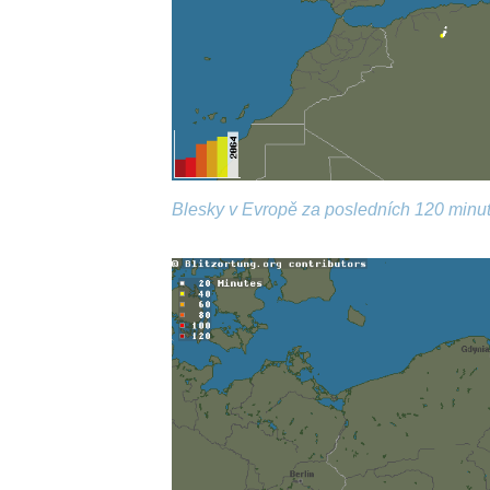
Blesky v Evropě za posledních 120 minut