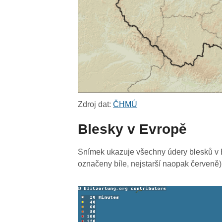
Zdroj dat:
ČHMÚ
Blesky v Evropě
Snímek ukazuje všechny údery blesků v E
označeny bíle, nejstarší naopak červeně)