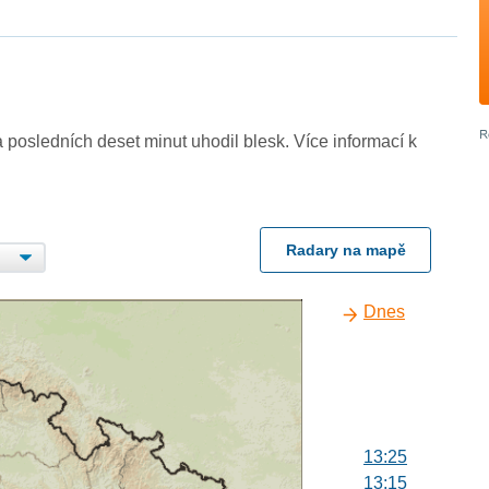
 posledních deset minut uhodil blesk. Více informací k
Radary na mapě
Dnes
13:25
13:15