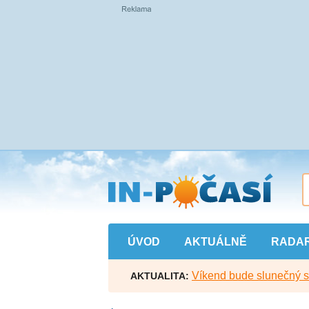
Přejít
na
hlavní
obsah
ÚVOD
AKTUÁLNĚ
RADA
Víkend bude slunečný s l
AKTUALITA: