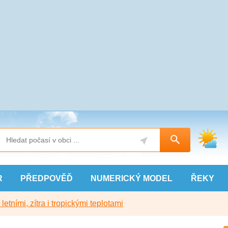
R
PŘEDPOVĚĎ
NUMERICKÝ
MODEL
ŘEKY
etními, zítra i tropickými teplotami