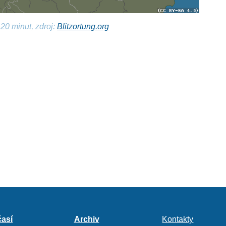
20 minut, zdroj:
Blitzortung.org
así
Archiv
Kontakty