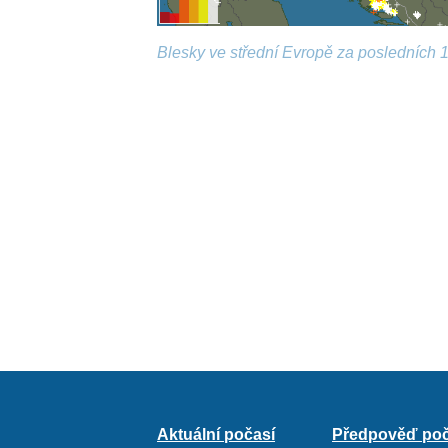
Blesky ve střední Evropě za posledních 1
Aktuální počasí
Předpověď poč