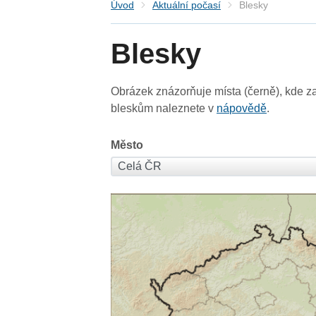
Úvod
Aktuální počasí
Blesky
Blesky
Obrázek znázorňuje místa (černě), kde za
bleskům naleznete v
nápovědě
.
Město