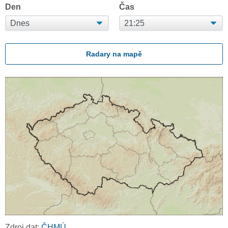
Den
Čas
Radary na mapě
Zdroj dat:
ČHMÚ