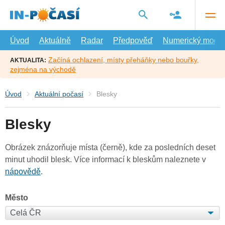
Přejít
na
hlavní
obsah
Úvod
Aktuálně
Radar
Předpověď
Numerický model
Začíná ochlazení, místy přeháňky nebo bouřky,
AKTUALITA:
zejména na východě
Úvod
Aktuální počasí
Blesky
Blesky
Obrázek znázorňuje místa (černě), kde za posledních deset
minut uhodil blesk. Více informací k bleskům naleznete v
nápovědě
.
Město