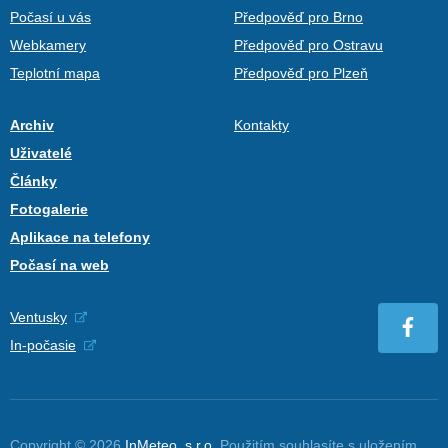
Počasí u vás
Předpověď pro Brno
Webkamery
Předpověď pro Ostravu
Teplotní mapa
Předpověď pro Plzeň
Archiv
Kontakty
Uživatelé
Články
Fotogalerie
Aplikace na telefony
Počasí na web
Ventusky
In-počasie
Copyright © 2026
InMeteo, s.r.o.
Použitím souhlasíte s uložením