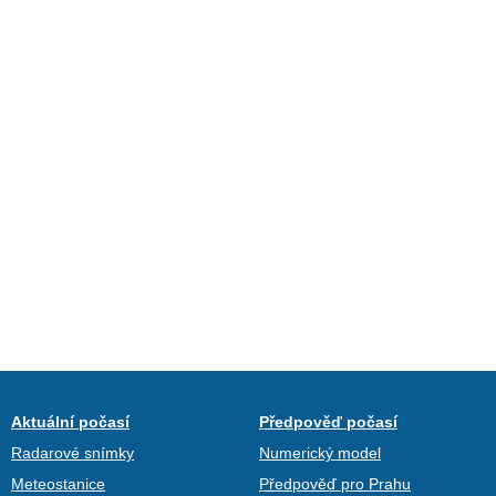
Aktuální počasí
Předpověď počasí
Radarové snímky
Numerický model
Meteostanice
Předpověď pro Prahu