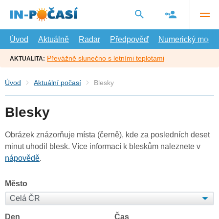
Přejít
na
hlavní
obsah
Úvod
Aktuálně
Radar
Předpověď
Numerický model
Převážně slunečno s letními teplotami
AKTUALITA:
Úvod
Aktuální počasí
Blesky
Blesky
Obrázek znázorňuje místa (černě), kde za posledních deset
minut uhodil blesk. Více informací k bleskům naleznete v
nápovědě
.
Město
Den
Čas