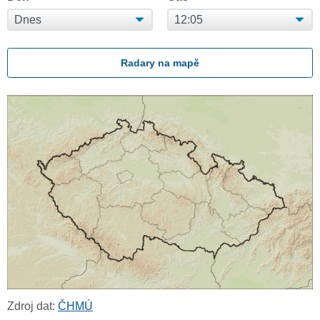
Radary na mapě
Zdroj dat:
ČHMÚ