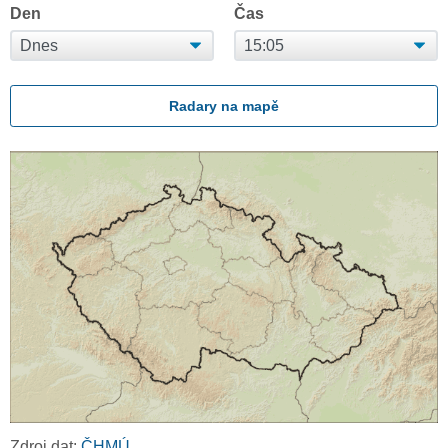
Den
Čas
Radary na mapě
Zdroj dat:
ČHMÚ