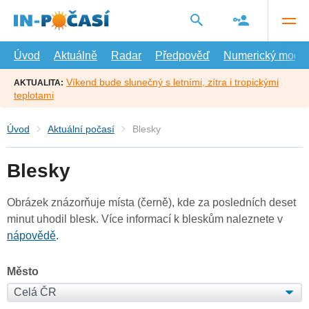
Přejít
na
hlavní
obsah
Úvod
Aktuálně
Radar
Předpověď
Numerický model
Víkend bude slunečný s letními, zítra i tropickými
AKTUALITA:
teplotami
Úvod
Aktuální počasí
Blesky
Blesky
Obrázek znázorňuje místa (černě), kde za posledních deset
minut uhodil blesk. Více informací k bleskům naleznete v
nápovědě
.
Město