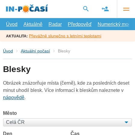
Přejít
na
hlavní
obsah
Úvod
Aktuálně
Radar
Předpověď
Numerický model
Převážně slunečno s letními teplotami
AKTUALITA:
Úvod
Aktuální počasí
Blesky
Blesky
Obrázek znázorňuje místa (černě), kde za posledních deset
minut uhodil blesk. Více informací k bleskům naleznete v
nápovědě
.
Město
Den
Čas