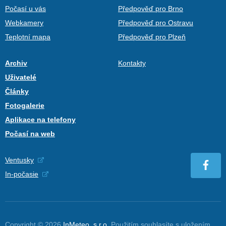
Počasí u vás
Předpověď pro Brno
Webkamery
Předpověď pro Ostravu
Teplotní mapa
Předpověď pro Plzeň
Archiv
Kontakty
Uživatelé
Články
Fotogalerie
Aplikace na telefony
Počasí na web
Ventusky
In-počasie
Copyright © 2026
InMeteo, s.r.o.
Použitím souhlasíte s uložením