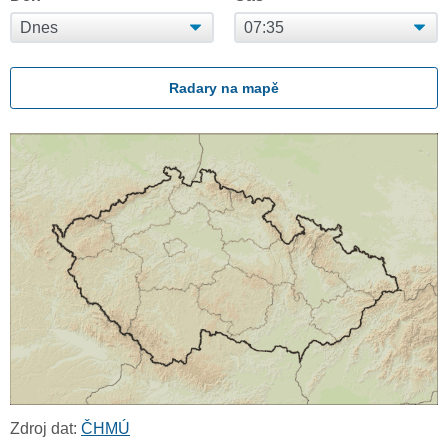
Radary na mapě
Zdroj dat:
ČHMÚ