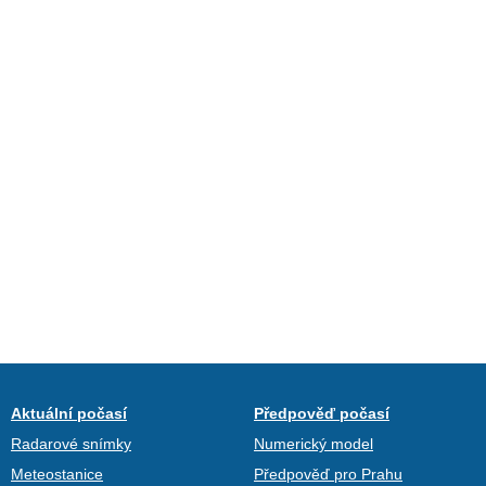
Aktuální počasí
Předpověď počasí
Radarové snímky
Numerický model
Meteostanice
Předpověď pro Prahu