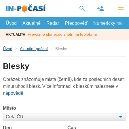
Přejít
na
hlavní
obsah
Úvod
Aktuálně
Radar
Předpověď
Numerický model
Převážně slunečno s letními teplotami
AKTUALITA:
Úvod
Aktuální počasí
Blesky
Blesky
Obrázek znázorňuje místa (černě), kde za posledních deset
minut uhodil blesk. Více informací k bleskům naleznete v
nápovědě
.
Město
Den
Čas