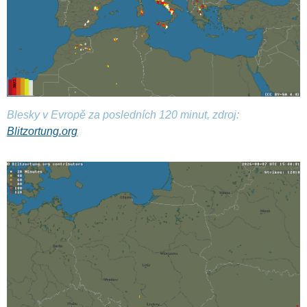
Blesky v Evropě za posledních 120 minut, zdroj:
Blitzortung.org