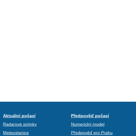
Aktuální počasí
Předpověď počasí
Radarové snímky
Numerický model
Meteostanice
Předpověď pro Prahu