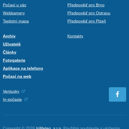
Počasí u vás
Předpověď pro Brno
Webkamery
Předpověď pro Ostravu
Teplotní mapa
Předpověď pro Plzeň
Archiv
Kontakty
Uživatelé
Články
Fotogalerie
Aplikace na telefony
Počasí na web
Ventusky
In-počasie
Copyright © 2026
InMeteo, s.r.o.
Použitím souhlasíte s uložením