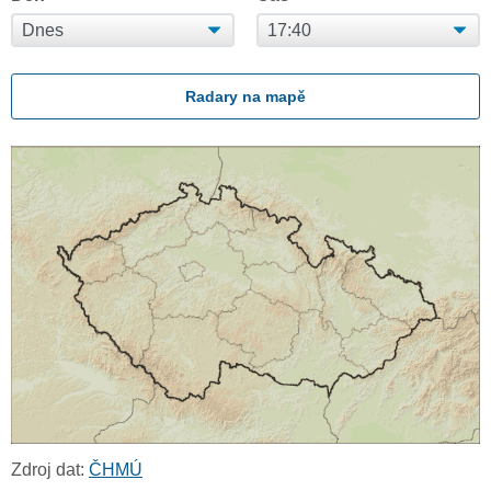
Radary na mapě
Zdroj dat:
ČHMÚ