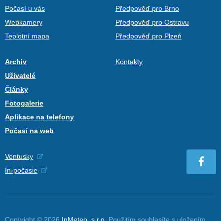
Počasí u vás
Předpověď pro Brno
Webkamery
Předpověď pro Ostravu
Teplotní mapa
Předpověď pro Plzeň
Archiv
Kontakty
Uživatelé
Články
Fotogalerie
Aplikace na telefony
Počasí na web
Ventusky
In-počasie
Copyright © 2026
InMeteo, s.r.o.
Použitím souhlasíte s uložením