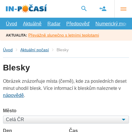
Přejít
na
hlavní
obsah
Úvod
Aktuálně
Radar
Předpověď
Numerický model
Převážně slunečno s letními teplotami
AKTUALITA:
Úvod
Aktuální počasí
Blesky
Blesky
Obrázek znázorňuje místa (černě), kde za posledních deset
minut uhodil blesk. Více informací k bleskům naleznete v
nápovědě
.
Město
Den
Čas