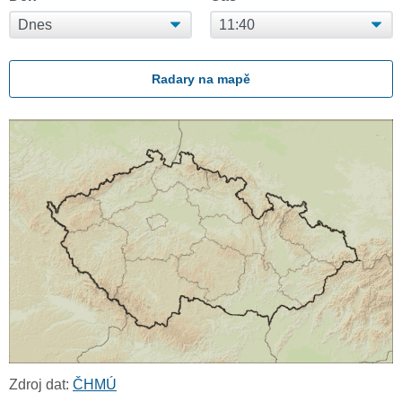
Radary na mapě
Zdroj dat:
ČHMÚ