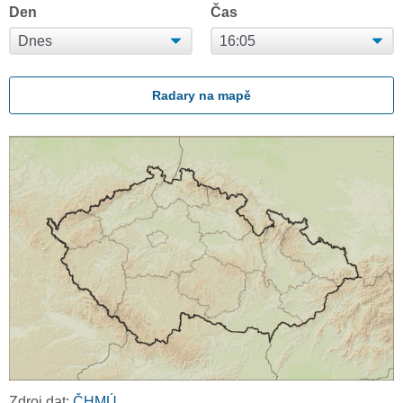
Den
Čas
Radary na mapě
Zdroj dat:
ČHMÚ