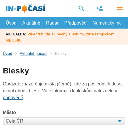
Přejít
na
hlavní
obsah
Úvod
Aktuálně
Radar
Předpověď
Numerický model
Víkend bude slunečný s letními, zítra i tropickými
AKTUALITA:
teplotami
Úvod
Aktuální počasí
Blesky
Blesky
Obrázek znázorňuje místa (černě), kde za posledních deset
minut uhodil blesk. Více informací k bleskům naleznete v
nápovědě
.
Město