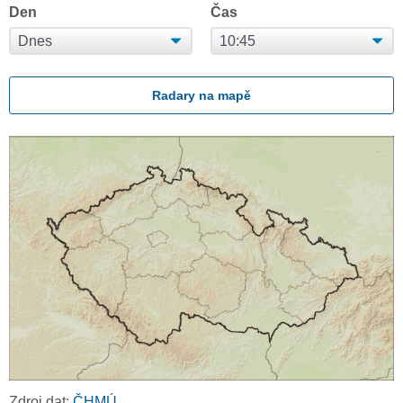
Den
Čas
Radary na mapě
Zdroj dat:
ČHMÚ