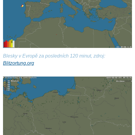
Blesky v Evropě za posledních 120 minut, zdroj:
Blitzortung.org