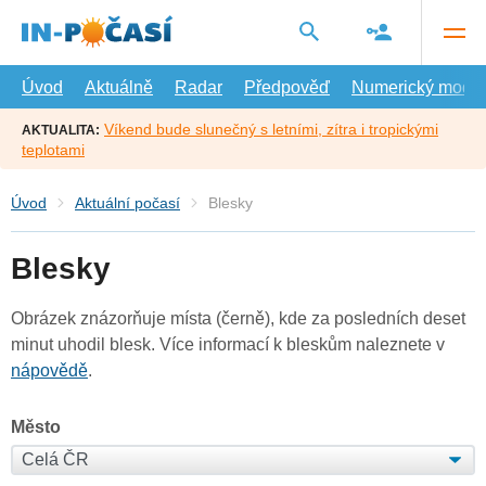
Přejít
na
hlavní
obsah
Úvod
Aktuálně
Radar
Předpověď
Numerický model
Víkend bude slunečný s letními, zítra i tropickými
AKTUALITA:
teplotami
Úvod
Aktuální počasí
Blesky
Blesky
Obrázek znázorňuje místa (černě), kde za posledních deset
minut uhodil blesk. Více informací k bleskům naleznete v
nápovědě
.
Město