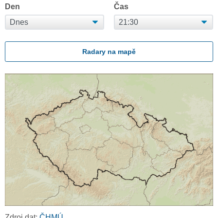
Den
Čas
Radary na mapě
Zdroj dat:
ČHMÚ