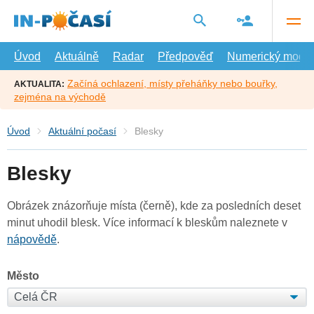
Přejít
na
hlavní
obsah
Úvod
Aktuálně
Radar
Předpověď
Numerický model
Začíná ochlazení, místy přeháňky nebo bouřky,
AKTUALITA:
zejména na východě
Úvod
Aktuální počasí
Blesky
Blesky
Obrázek znázorňuje místa (černě), kde za posledních deset
minut uhodil blesk. Více informací k bleskům naleznete v
nápovědě
.
Město