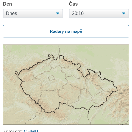
Den
Čas
Radary na mapě
Zdroj dat:
ČHMÚ