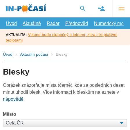
Přejít
na
hlavní
obsah
Úvod
Aktuálně
Radar
Předpověď
Numerický model
Víkend bude slunečný s letními, zítra i tropickými
AKTUALITA:
teplotami
Úvod
Aktuální počasí
Blesky
Blesky
Obrázek znázorňuje místa (černě), kde za posledních deset
minut uhodil blesk. Více informací k bleskům naleznete v
nápovědě
.
Město