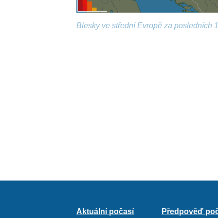
Blesky ve střední Evropě za posledních 1
Aktuální počasí
Předpověď poč