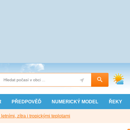
R
PŘEDPOVĚĎ
NUMERICKÝ
MODEL
ŘEKY
etními, zítra i tropickými teplotami