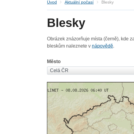
Úvod
Aktuální počasí
Blesky
Blesky
Obrázek znázorňuje místa (černě), kde za
bleskům naleznete v
nápovědě
.
Město