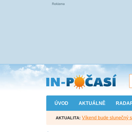
Přejít
na
hlavní
obsah
ÚVOD
AKTUÁLNĚ
RADA
Víkend bude slunečný s l
AKTUALITA: