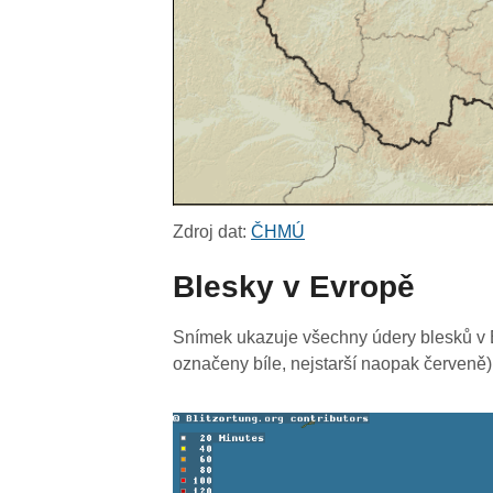
Zdroj dat:
ČHMÚ
Blesky v Evropě
Snímek ukazuje všechny údery blesků v E
označeny bíle, nejstarší naopak červeně)