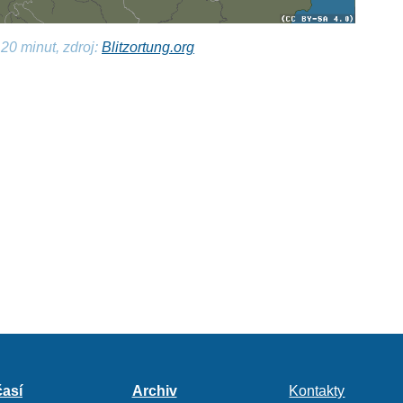
20 minut, zdroj:
Blitzortung.org
así
Archiv
Kontakty