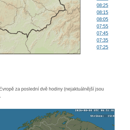
08:25
08:15
08:05
07:55
07:45
07:35
07:25
07:15
07:05
06:55
06:45
06:35
06:25
vropě za poslední dvě hodiny (nejaktuálnější jsou
06:15
.
06:05
05:55
05:45
05:35