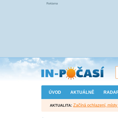
Přejít
na
hlavní
obsah
ÚVOD
AKTUÁLNĚ
RADA
Začíná ochlazení, míst
AKTUALITA: