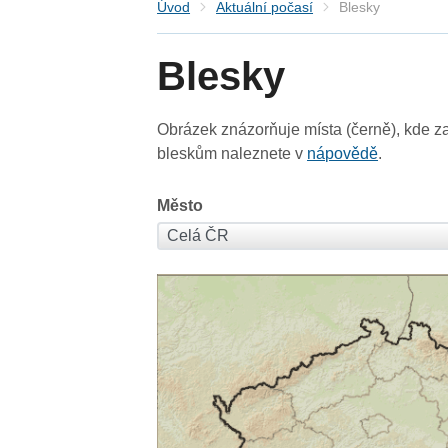
Úvod
Aktuální počasí
Blesky
Blesky
Obrázek znázorňuje místa (černě), kde za
bleskům naleznete v
nápovědě
.
Město