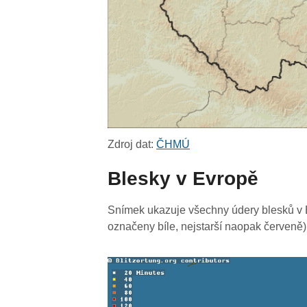
Zdroj dat:
ČHMÚ
Blesky v Evropě
Snímek ukazuje všechny údery blesků v E
označeny bíle, nejstarší naopak červeně)