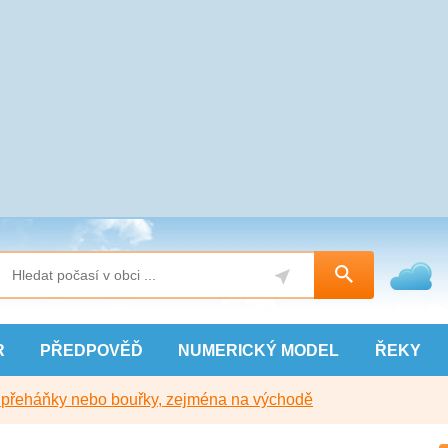
R
PŘEDPOVĚĎ
NUMERICKÝ
MODEL
ŘEKY
y přeháňky nebo bouřky, zejména na východě