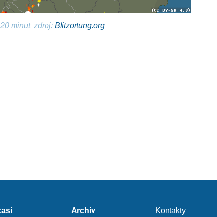
20 minut, zdroj:
Blitzortung.org
así
Archiv
Kontakty