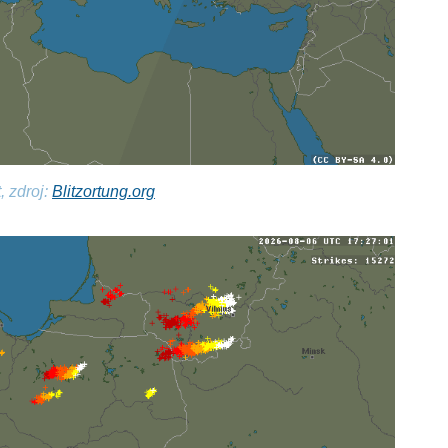
, zdroj:
Blitzortung.org