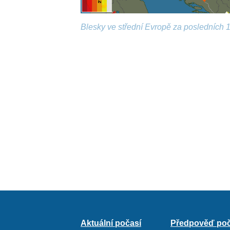
Blesky ve střední Evropě za posledních 1
Aktuální počasí
Předpověď poč