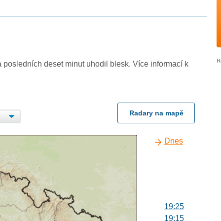
 posledních deset minut uhodil blesk. Více informací k
Radary na mapě
Dnes
19:25
19:15