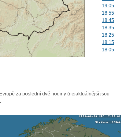
19:05
18:55
18:45
18:35
18:25
18:15
18:05
17:55
17:45
17:35
17:25
17:15
17:05
vropě za poslední dvě hodiny (nejaktuálnější jsou
16:55
.
16:45
16:35
16:25
16:15