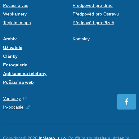
Počasí u vás
Předpověď pro Brno
Webkamery
Předpověď pro Ostravu
Teplotní mapa
Předpověď pro Plzeň
Archiv
Kontakty
Uživatelé
Články
Fotogalerie
Aplikace na telefony
Počasí na web
Ventusky
In-počasie
Copyright © 2026
InMeteo, s.r.o.
Použitím souhlasíte s uložením