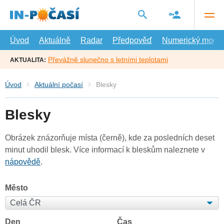
Přejít
na
hlavní
obsah
Úvod
Aktuálně
Radar
Předpověď
Numerický model
Převážně slunečno s letními teplotami
AKTUALITA:
Úvod
Aktuální počasí
Blesky
Blesky
Obrázek znázorňuje místa (černě), kde za posledních deset
minut uhodil blesk. Více informací k bleskům naleznete v
nápovědě
.
Město
Den
Čas