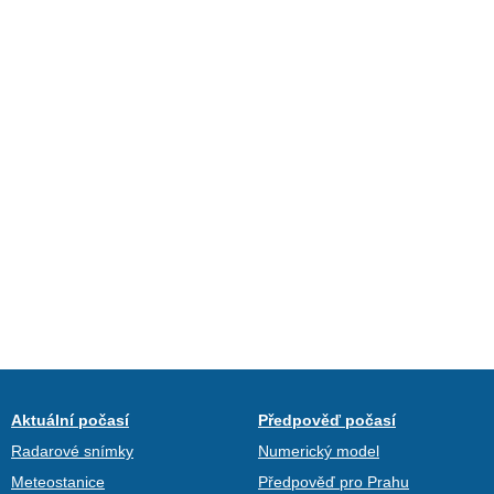
Aktuální počasí
Předpověď počasí
Radarové snímky
Numerický model
Meteostanice
Předpověď pro Prahu