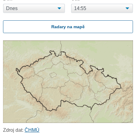
Radary na mapě
Zdroj dat:
ČHMÚ