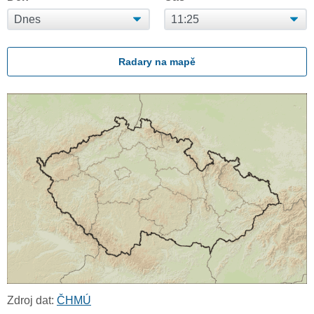
Radary na mapě
Zdroj dat:
ČHMÚ