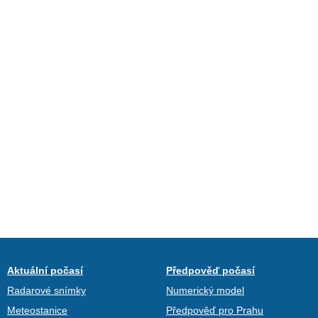
Aktuální počasí
Předpověď počasí
Radarové snímky
Numerický model
Meteostanice
Předpověď pro Prahu