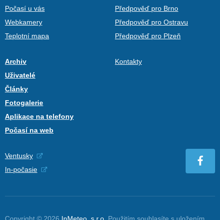
Počasí u vás
Předpověď pro Brno
Webkamery
Předpověď pro Ostravu
Teplotní mapa
Předpověď pro Plzeň
Archiv
Kontakty
Uživatelé
Články
Fotogalerie
Aplikace na telefony
Počasí na web
Ventusky
In-počasie
Copyright © 2026
InMeteo, s.r.o.
Použitím souhlasíte s uložením