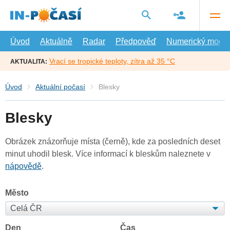
Přejít
na
hlavní
obsah
Úvod
Aktuálně
Radar
Předpověď
Numerický model
Vrací se tropické teploty, zítra až 35 °C
AKTUALITA:
Úvod
Aktuální počasí
Blesky
Blesky
Obrázek znázorňuje místa (černě), kde za posledních deset
minut uhodil blesk. Více informací k bleskům naleznete v
nápovědě
.
Město
Den
Čas