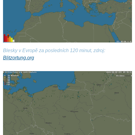
Blesky v Evropě za posledních 120 minut, zdroj:
Blitzortung.org