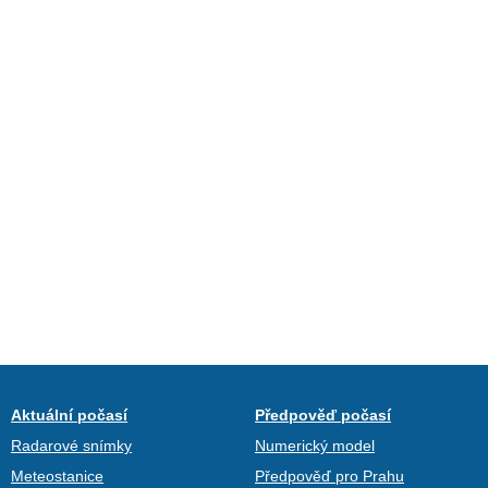
Aktuální počasí
Předpověď počasí
Radarové snímky
Numerický model
Meteostanice
Předpověď pro Prahu