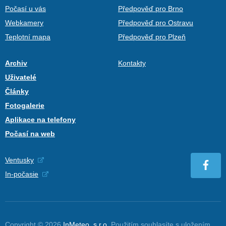
Počasí u vás
Předpověď pro Brno
Webkamery
Předpověď pro Ostravu
Teplotní mapa
Předpověď pro Plzeň
Archiv
Kontakty
Uživatelé
Články
Fotogalerie
Aplikace na telefony
Počasí na web
Ventusky
In-počasie
Copyright © 2026
InMeteo, s.r.o.
Použitím souhlasíte s uložením