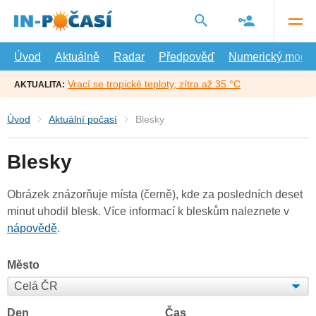
Přejít
na
hlavní
obsah
Úvod
Aktuálně
Radar
Předpověď
Numerický model
Vrací se tropické teploty, zítra až 35 °C
AKTUALITA:
Úvod
Aktuální počasí
Blesky
Blesky
Obrázek znázorňuje místa (černě), kde za posledních deset
minut uhodil blesk. Více informací k bleskům naleznete v
nápovědě
.
Město
Den
Čas