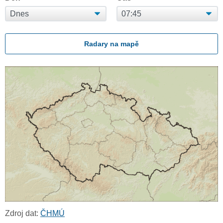
Radary na mapě
Zdroj dat:
ČHMÚ