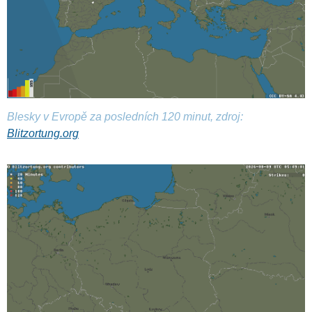
Blesky v Evropě za posledních 120 minut, zdroj:
Blitzortung.org