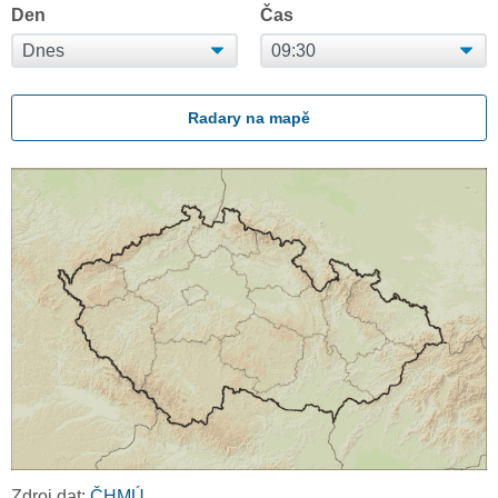
Den
Čas
Radary na mapě
Zdroj dat:
ČHMÚ