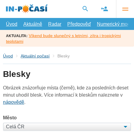
Přejít
na
hlavní
obsah
Úvod
Aktuálně
Radar
Předpověď
Numerický model
Víkend bude slunečný s letními, zítra i tropickými
AKTUALITA:
teplotami
Úvod
Aktuální počasí
Blesky
Blesky
Obrázek znázorňuje místa (černě), kde za posledních deset
minut uhodil blesk. Více informací k bleskům naleznete v
nápovědě
.
Město