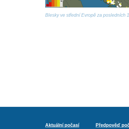
Blesky ve střední Evropě za posledních 1
Aktuální počasí
Předpověď poč