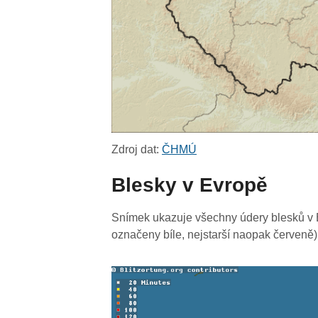
Zdroj dat:
ČHMÚ
Blesky v Evropě
Snímek ukazuje všechny údery blesků v E
označeny bíle, nejstarší naopak červeně)