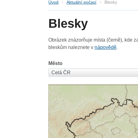
Úvod
Aktuální počasí
Blesky
Blesky
Obrázek znázorňuje místa (černě), kde za
bleskům naleznete v
nápovědě
.
Město