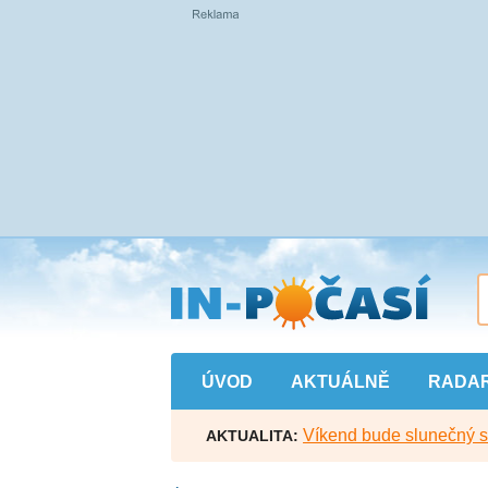
Přejít
na
hlavní
obsah
ÚVOD
AKTUÁLNĚ
RADA
Víkend bude slunečný s l
AKTUALITA: