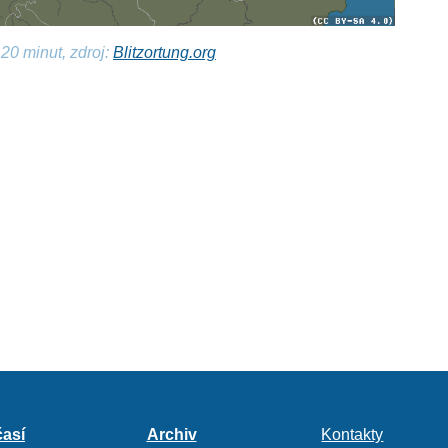
20 minut, zdroj:
Blitzortung.org
así
Archiv
Kontakty