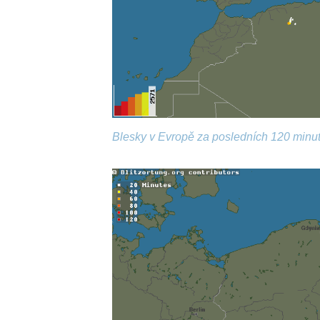
Blesky v Evropě za posledních 120 minut