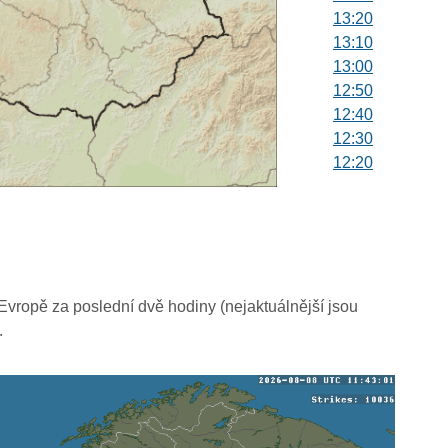
13:20
13:10
13:00
12:50
12:40
12:30
12:20
12:10
12:00
11:50
11:40
11:30
11:20
vropě za poslední dvě hodiny (nejaktuálnější jsou
11:10
.
11:00
10:50
10:40
10:30