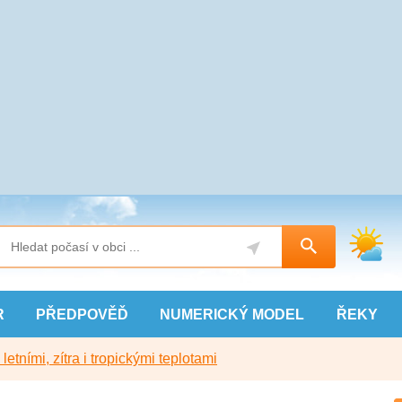
R
PŘEDPOVĚĎ
NUMERICKÝ
MODEL
ŘEKY
etními, zítra i tropickými teplotami