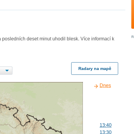
 posledních deset minut uhodil blesk. Více informací k
Radary na mapě
Dnes
13:40
13:30