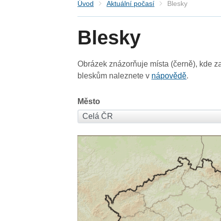
Úvod
Aktuální počasí
Blesky
Blesky
Obrázek znázorňuje místa (černě), kde za
bleskům naleznete v
nápovědě
.
Město