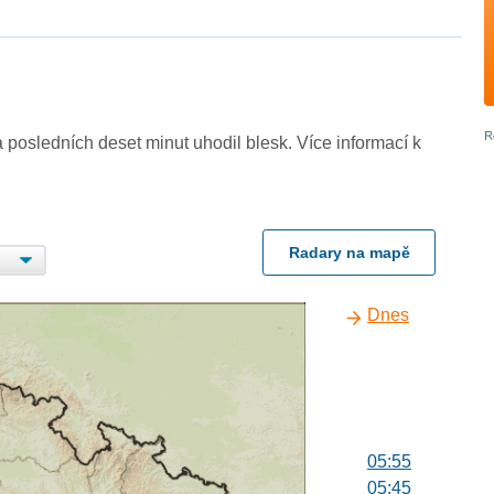
 posledních deset minut uhodil blesk. Více informací k
Radary na mapě
Dnes
05:55
05:45