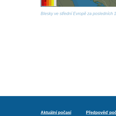
Blesky ve střední Evropě za posledních 1
Aktuální počasí
Předpověď poč