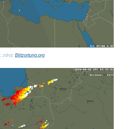
, zdroj:
Blitzortung.org