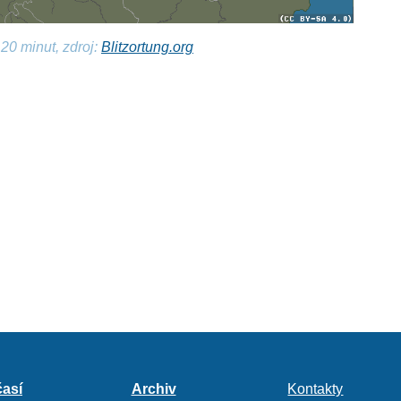
20 minut, zdroj:
Blitzortung.org
así
Archiv
Kontakty