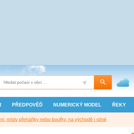
R
PŘEDPOVĚĎ
NUMERICKÝ
MODEL
ŘEKY
í, místy přeháňky nebo bouřky, na východě i silné