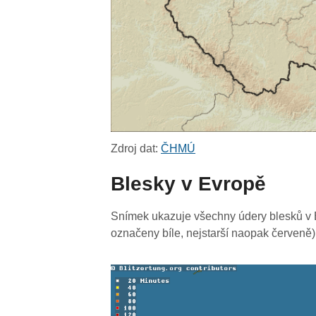
Zdroj dat:
ČHMÚ
Blesky v Evropě
Snímek ukazuje všechny údery blesků v E
označeny bíle, nejstarší naopak červeně)