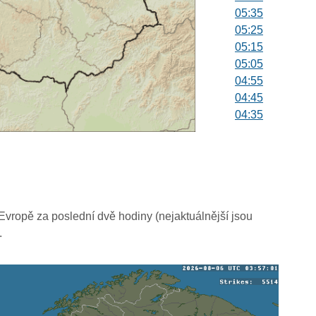
05:35
05:25
05:15
05:05
04:55
04:45
04:35
04:25
04:15
04:05
03:55
03:45
03:35
vropě za poslední dvě hodiny (nejaktuálnější jsou
03:25
.
03:15
03:05
02:55
02:45