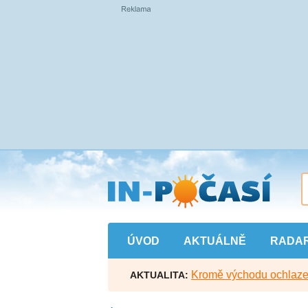
Přejít
na
hlavní
obsah
ÚVOD
AKTUÁLNĚ
RADA
Kromě východu ochlazen
AKTUALITA: