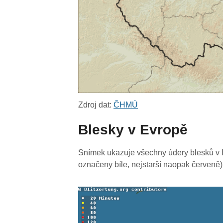
Zdroj dat:
ČHMÚ
Blesky v Evropě
Snímek ukazuje všechny údery blesků v E
označeny bíle, nejstarší naopak červeně)