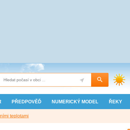
R
PŘEDPOVĚĎ
NUMERICKÝ
MODEL
ŘEKY
ními teplotami