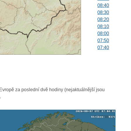
08:40
08:30
08:20
08:10
08:00
07:50
07:40
07:30
07:20
07:10
07:00
06:50
06:40
vropě za poslední dvě hodiny (nejaktuálnější jsou
06:30
.
06:20
06:10
06:00
05:50