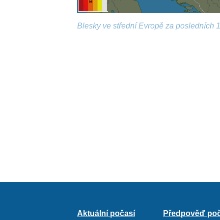
Blesky ve střední Evropě za posledních 1
Aktuální počasí
Předpověď poč