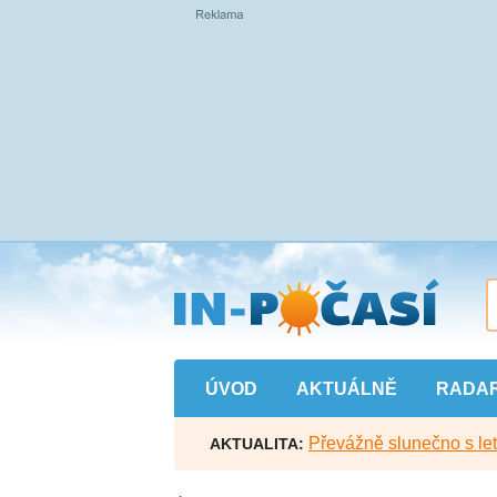
Přejít
na
hlavní
obsah
ÚVOD
AKTUÁLNĚ
RADA
Převážně slunečno s let
AKTUALITA: