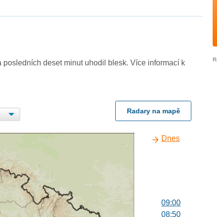
 posledních deset minut uhodil blesk. Více informací k
Radary na mapě
Dnes
09:00
08:50