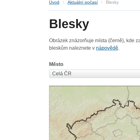
Úvod
Aktuální počasí
Blesky
Blesky
Obrázek znázorňuje místa (černě), kde za
bleskům naleznete v
nápovědě
.
Město