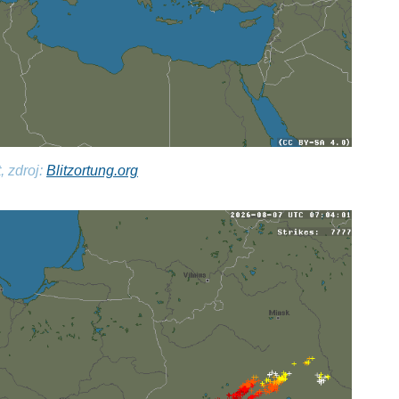
, zdroj:
Blitzortung.org