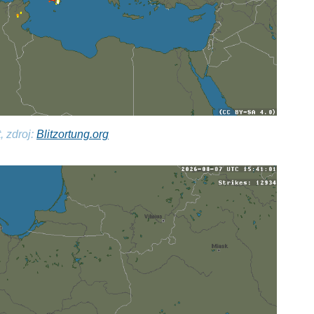
, zdroj:
Blitzortung.org