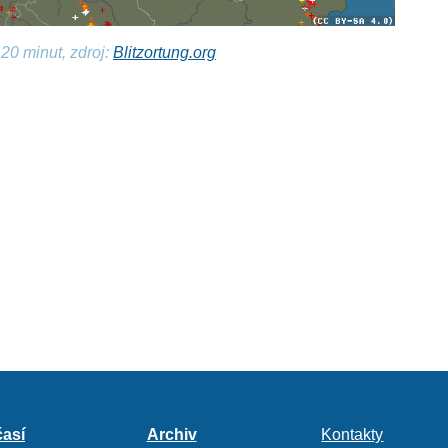
20 minut, zdroj:
Blitzortung.org
así
Archiv
Kontakty