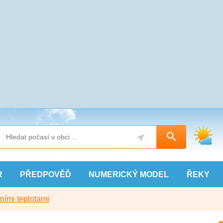
R
PŘEDPOVĚĎ
NUMERICKÝ
MODEL
ŘEKY
ními teplotami