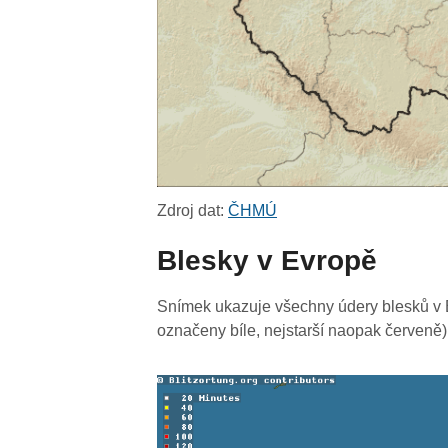
Zdroj dat:
ČHMÚ
Blesky v Evropě
Snímek ukazuje všechny údery blesků v E
označeny bíle, nejstarší naopak červeně)