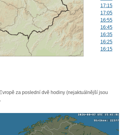
17:15
17:05
16:55
16:45
16:35
16:25
16:15
16:05
15:55
15:45
15:35
15:25
15:15
vropě za poslední dvě hodiny (nejaktuálnější jsou
15:05
.
14:55
14:45
14:35
14:25