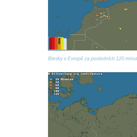
Blesky v Evropě za posledních 120 minut