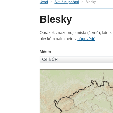
Úvod
Aktuální počasí
Blesky
Blesky
Obrázek znázorňuje místa (černě), kde za
bleskům naleznete v
nápovědě
.
Město