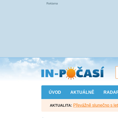
Přejít
na
hlavní
obsah
ÚVOD
AKTUÁLNĚ
RADA
Převážně slunečno s let
AKTUALITA: