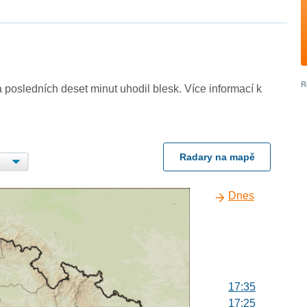
 posledních deset minut uhodil blesk. Více informací k
Radary na mapě
Dnes
17:35
17:25