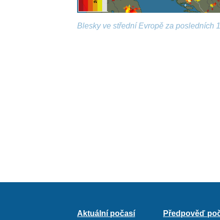
Blesky ve střední Evropě za posledních 1
Aktuální počasí
Předpověď poč