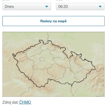
Radary na mapě
Zdroj dat:
ČHMÚ