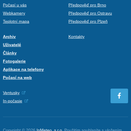
Počasí u vás
Předpověď pro Brno
Webkamery
Předpověď pro Ostravu
Teplotní mapa
Předpověď pro Plzeň
Archiv
Kontakty
Uživatelé
Články
Fotogalerie
Aplikace na telefony
Počasí na web
Ventusky
In-počasie
Copyright © 2026
InMeteo, s.r.o.
Použitím souhlasíte s uložením