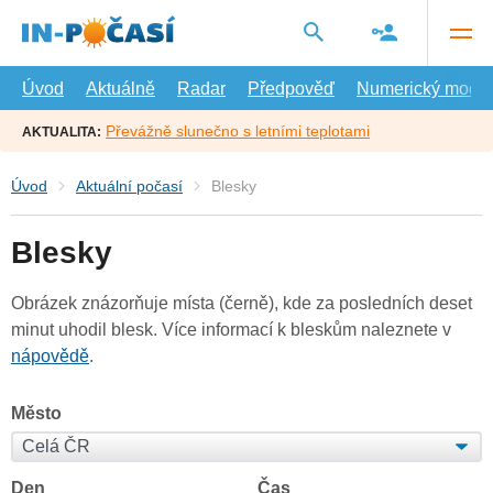
Přejít
na
hlavní
obsah
Úvod
Aktuálně
Radar
Předpověď
Numerický model
Převážně slunečno s letními teplotami
AKTUALITA:
Úvod
Aktuální počasí
Blesky
Blesky
Obrázek znázorňuje místa (černě), kde za posledních deset
minut uhodil blesk. Více informací k bleskům naleznete v
nápovědě
.
Město
Den
Čas