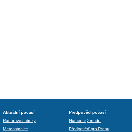
Aktuální počasí
Předpověď počasí
Radarové snímky
Numerický model
Meteostanice
Předpověď pro Prahu