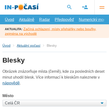
Přejít
na
hlavní
obsah
Úvod
Aktuálně
Radar
Předpověď
Numerický model
Začíná ochlazení, místy přeháňky nebo bouřky,
AKTUALITA:
zejména na východě
Úvod
Aktuální počasí
Blesky
Blesky
Obrázek znázorňuje místa (černě), kde za posledních deset
minut uhodil blesk. Více informací k bleskům naleznete v
nápovědě
.
Město