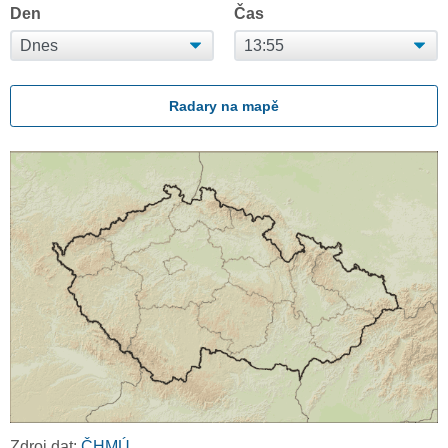
Den
Čas
Radary na mapě
Zdroj dat:
ČHMÚ