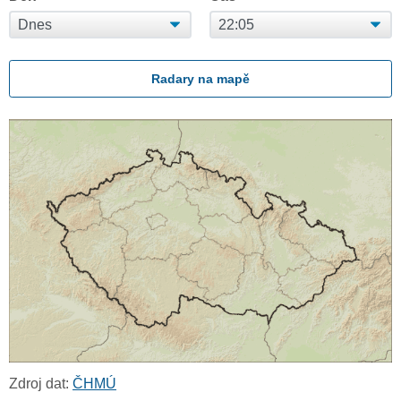
Radary na mapě
Zdroj dat:
ČHMÚ