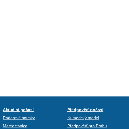
Aktuální počasí
Předpověď počasí
Radarové snímky
Numerický model
Meteostanice
Předpověď pro Prahu