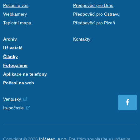
Počasí u vás
Předpověď pro Brno
Webkamery
Předpověď pro Ostravu
Teplotní mapa
Předpověď pro Plzeň
Archiv
Kontakty
Uživatelé
Články
Fotogalerie
Aplikace na telefony
Počasí na web
Ventusky
In-počasie
Copyright © 2026
InMeteo, s.r.o.
Použitím souhlasíte s uložením