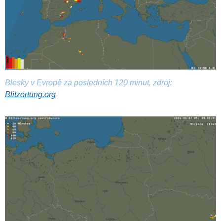
Blesky v Evropě za posledních 120 minut, zdroj:
Blitzortung.org