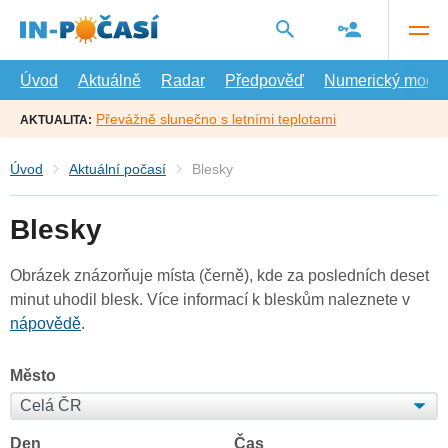
Přejít
na
hlavní
obsah
Úvod
Aktuálně
Radar
Předpověď
Numerický model
Převážně slunečno s letními teplotami
AKTUALITA:
Úvod
Aktuální počasí
Blesky
Blesky
Obrázek znázorňuje místa (černě), kde za posledních deset
minut uhodil blesk. Více informací k bleskům naleznete v
nápovědě
.
Město
Den
Čas