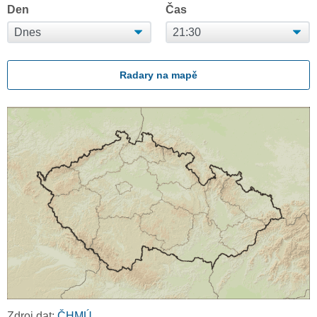
Den
Čas
Radary na mapě
Zdroj dat:
ČHMÚ