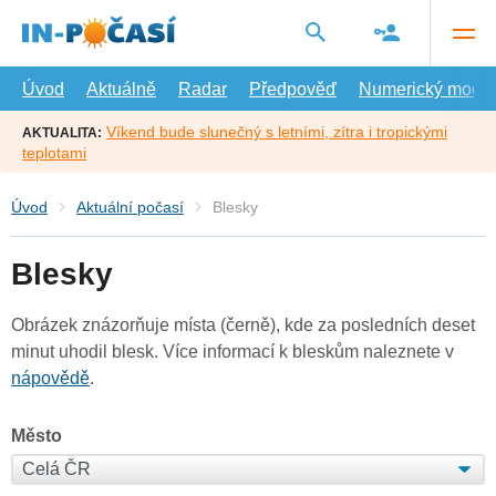
Přejít
na
hlavní
obsah
Úvod
Aktuálně
Radar
Předpověď
Numerický model
Víkend bude slunečný s letními, zítra i tropickými
AKTUALITA:
teplotami
Úvod
Aktuální počasí
Blesky
Blesky
Obrázek znázorňuje místa (černě), kde za posledních deset
minut uhodil blesk. Více informací k bleskům naleznete v
nápovědě
.
Město