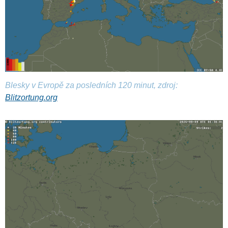
Blesky v Evropě za posledních 120 minut, zdroj:
Blitzortung.org