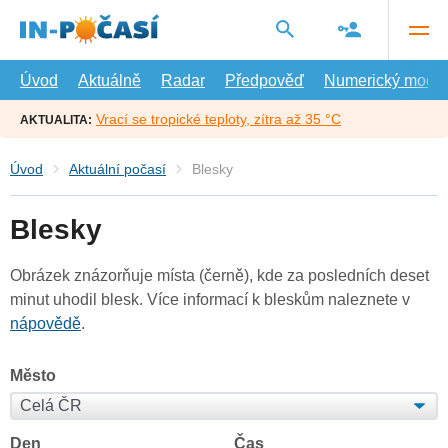
Přejít
na
hlavní
obsah
Úvod
Aktuálně
Radar
Předpověď
Numerický model
Vrací se tropické teploty, zítra až 35 °C
AKTUALITA:
Úvod
Aktuální počasí
Blesky
Blesky
Obrázek znázorňuje místa (černě), kde za posledních deset
minut uhodil blesk. Více informací k bleskům naleznete v
nápovědě
.
Město
Den
Čas