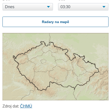
Radary na mapě
Zdroj dat:
ČHMÚ