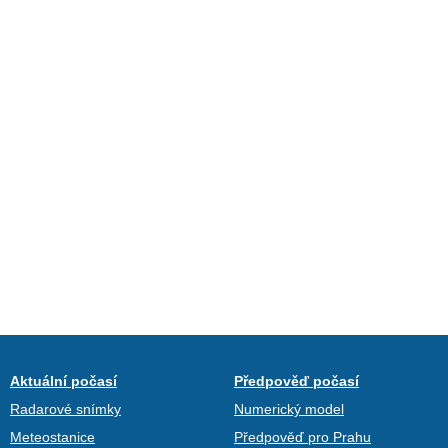
Aktuální počasí
Předpověď počasí
Radarové snímky
Numerický model
Meteostanice
Předpověď pro Prahu