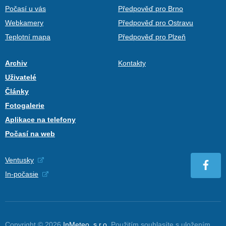
Počasí u vás
Předpověď pro Brno
Webkamery
Předpověď pro Ostravu
Teplotní mapa
Předpověď pro Plzeň
Archiv
Kontakty
Uživatelé
Články
Fotogalerie
Aplikace na telefony
Počasí na web
Ventusky
In-počasie
Copyright © 2026
InMeteo, s.r.o.
Použitím souhlasíte s uložením